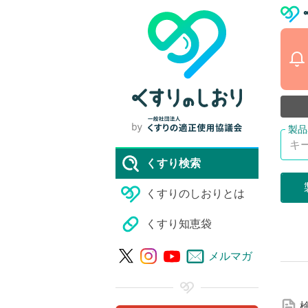
くすり検索
くすりのしおりとは
くすり知恵袋
詳
メルマガ
細
な