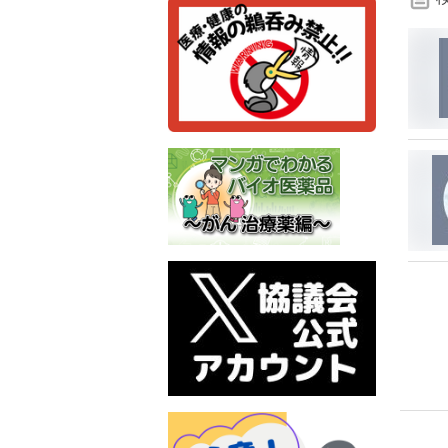
検
索
条
件