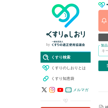
くすり検索
くすりのしおりとは
くすり知恵袋
詳
メルマガ
細
な