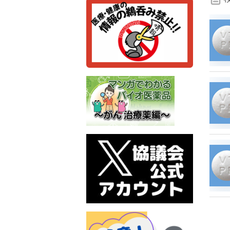
検
索
条
件