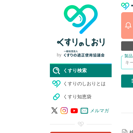
くすり検索
くすりのしおりとは
くすり知恵袋
詳
メルマガ
細
な