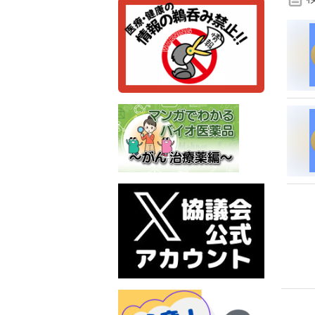
検
索
条
件