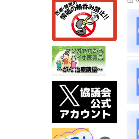
検
索
条
件