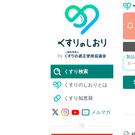
くすり検索
くすりのしおりとは
くすり知恵袋
詳
メルマガ
細
な