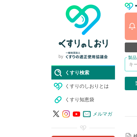
くすり検索
くすりのしおりとは
くすり知恵袋
詳
メルマガ
細
な