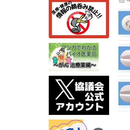
検
索
条
件