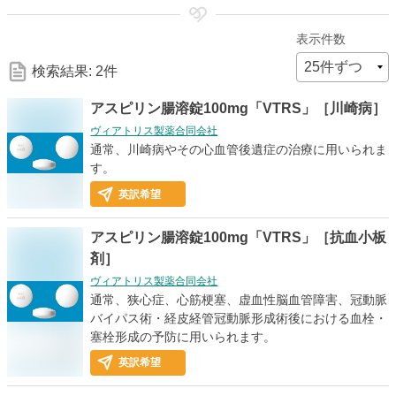
細
表示件数
な
検索結果: 2件
検
アスピリン腸溶錠100mg「VTRS」［川崎病］
ヴィアトリス製薬合同会社
索
通常、川崎病やその心血管後遺症の治療に用いられま
す。
条
英訳希望
件
アスピリン腸溶錠100mg「VTRS」［抗血小板
剤］
ヴィアトリス製薬合同会社
通常、狭心症、心筋梗塞、虚血性脳血管障害、冠動脈
バイパス術・経皮経管冠動脈形成術後における血栓・
塞栓形成の予防に用いられます。
英訳希望