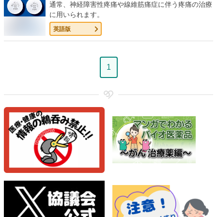
通常、神経障害性疼痛や線維筋痛症に伴う疼痛の治療
に用いられます。
英語版
ペ
1
ー
ジ