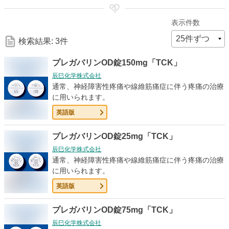
細
表示件数
な
検索結果: 3件
検
プレガバリンOD錠150mg「TCK」
辰巳化学株式会社
索
通常、神経障害性疼痛や線維筋痛症に伴う疼痛の治療
に用いられます。
条
英語版
件
プレガバリンOD錠25mg「TCK」
辰巳化学株式会社
通常、神経障害性疼痛や線維筋痛症に伴う疼痛の治療
に用いられます。
英語版
プレガバリンOD錠75mg「TCK」
辰巳化学株式会社