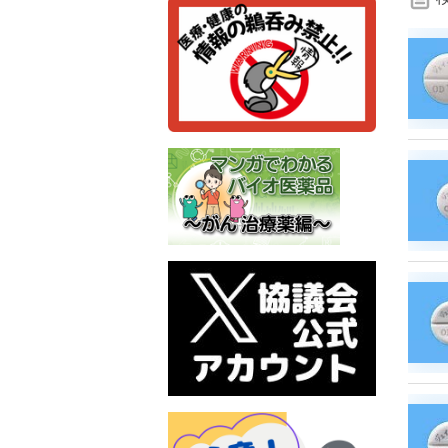
検
索
条
件