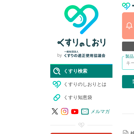
くすり検索
くすりのしおりとは
くすり知恵袋
詳
メルマガ
細
な