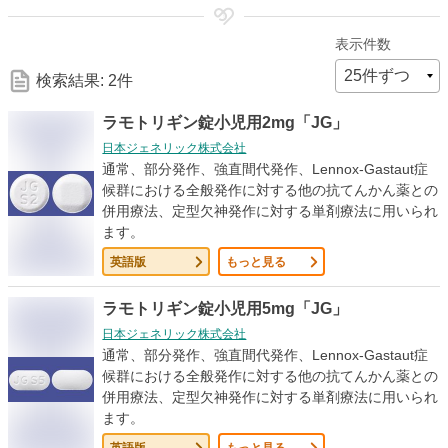
細
表示件数
な
検索結果: 2件
検
ラモトリギン錠小児用2mg「JG」
日本ジェネリック株式会社
索
通常、部分発作、強直間代発作、Lennox-Gastaut症
候群における全般発作に対する他の抗てんかん薬との
併用療法、定型欠神発作に対する単剤療法に用いられ
条
ます。
英語版
もっと見る
件
ラモトリギン錠小児用5mg「JG」
日本ジェネリック株式会社
通常、部分発作、強直間代発作、Lennox-Gastaut症
候群における全般発作に対する他の抗てんかん薬との
併用療法、定型欠神発作に対する単剤療法に用いられ
ます。
英語版
もっと見る