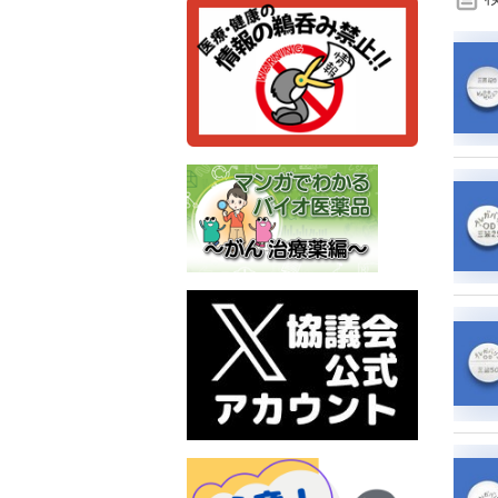
検
索
条
件