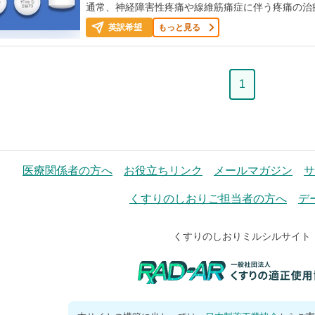
通常、神経障害性疼痛や線維筋痛症に伴う疼痛の治
英訳希望
もっと見る
ペ
1
ー
ジ
医療関係者の方へ
お役立ちリンク
メールマガジン
サ
くすりのしおりご担当者の方へ
デ
くすりのしおりミルシルサイト