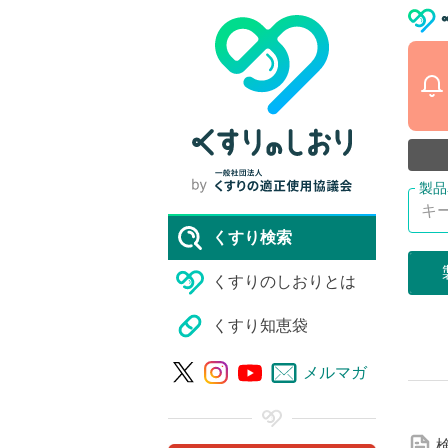
くすり検索
くすりのしおりとは
くすり知恵袋
詳
メルマガ
細
な