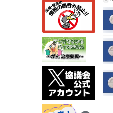
検
索
条
件