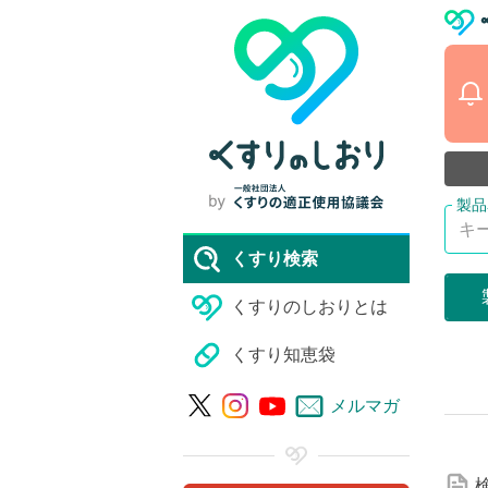
くすり検索
くすりのしおりとは
くすり知恵袋
詳
メルマガ
細
な