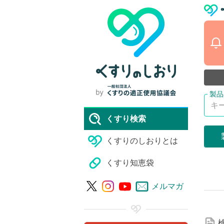
くすり検索
くすりのしおりとは
くすり知恵袋
詳
メルマガ
細
な