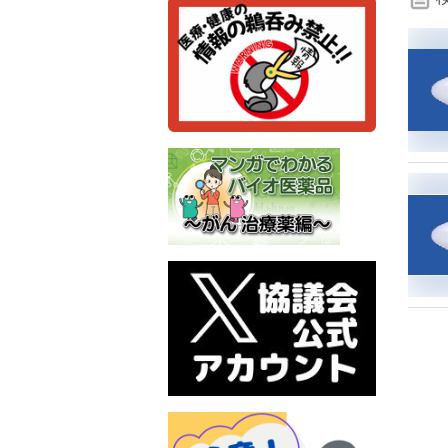
検
索
条
件