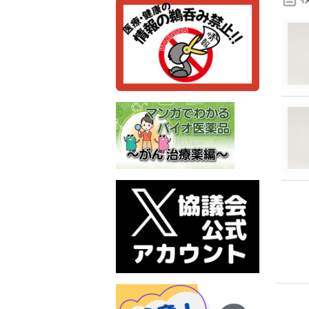
検
索
条
件