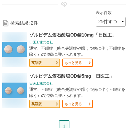
細
表示件数
な
検索結果: 2件
検
ゾルピデム酒石酸塩OD錠10mg「日医工」
日医工株式会社
索
通常、不眠症（統合失調症や躁うつ病に伴う不眠症を
除く）の治療に用いられます。
条
英語版
もっと見る
件
ゾルピデム酒石酸塩OD錠5mg「日医工」
日医工株式会社
通常、不眠症（統合失調症や躁うつ病に伴う不眠症を
除く）の治療に用いられます。
英語版
もっと見る
ペ
1