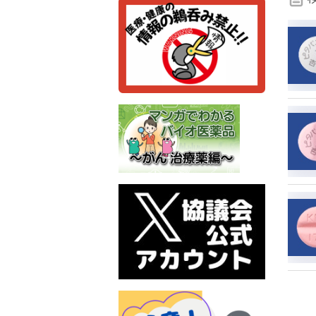
検
索
条
件