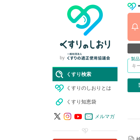
くすり検索
くすりのしおりとは
くすり知恵袋
詳
メルマガ
細
な