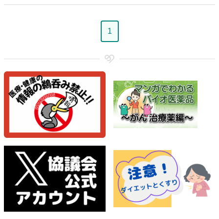
ペ
1
ー
ジ