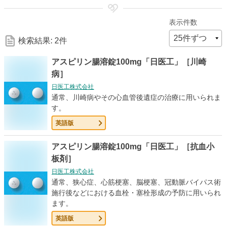
細
表示件数
な
検索結果: 2件
検
アスピリン腸溶錠100mg「日医工」［川崎
病］
索
日医工株式会社
通常、川崎病やその心血管後遺症の治療に用いられま
す。
条
英語版
件
アスピリン腸溶錠100mg「日医工」［抗血小
板剤］
日医工株式会社
通常、狭心症、心筋梗塞、脳梗塞、冠動脈バイパス術
施行後などにおける血栓・塞栓形成の予防に用いられ
ます。
英語版