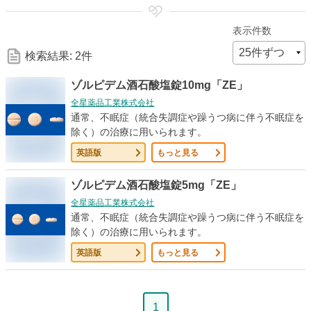
細
表示件数
な
検索結果: 2件
検
ゾルピデム酒石酸塩錠10mg「ZE」
全星薬品工業株式会社
索
通常、不眠症（統合失調症や躁うつ病に伴う不眠症を
除く）の治療に用いられます。
条
英語版
もっと見る
件
ゾルピデム酒石酸塩錠5mg「ZE」
全星薬品工業株式会社
通常、不眠症（統合失調症や躁うつ病に伴う不眠症を
除く）の治療に用いられます。
英語版
もっと見る
ペ
1