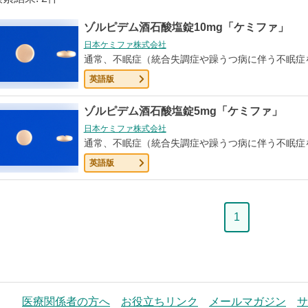
ゾルピデム酒石酸塩錠10mg「ケミファ」
日本ケミファ株式会社
通常、不眠症（統合失調症や躁うつ病に伴う不眠症
英語版
ゾルピデム酒石酸塩錠5mg「ケミファ」
日本ケミファ株式会社
通常、不眠症（統合失調症や躁うつ病に伴う不眠症
英語版
ペ
1
ー
ジ
医療関係者の方へ
お役立ちリンク
メールマガジン
サ