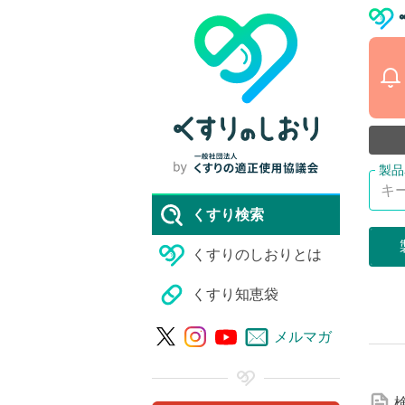
くすり検索
くすりのしおりとは
くすり知恵袋
詳
メルマガ
細
な