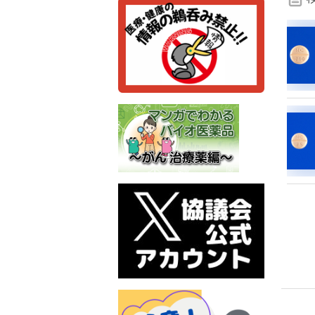
検
索
条
件