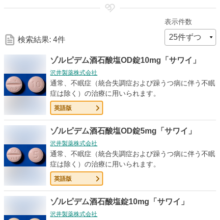
細
表示件数
な
検索結果: 4件
検
ゾルピデム酒石酸塩OD錠10mg「サワイ」
沢井製薬株式会社
索
通常、不眠症（統合失調症および躁うつ病に伴う不眠
症は除く）の治療に用いられます。
条
英語版
件
ゾルピデム酒石酸塩OD錠5mg「サワイ」
沢井製薬株式会社
通常、不眠症（統合失調症および躁うつ病に伴う不眠
症は除く）の治療に用いられます。
英語版
ゾルピデム酒石酸塩錠10mg「サワイ」
沢井製薬株式会社