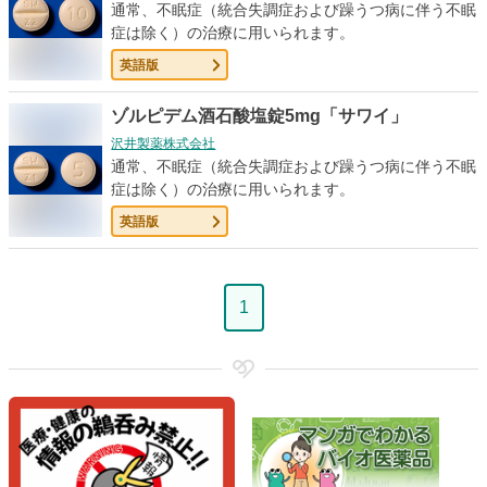
通常、不眠症（統合失調症および躁うつ病に伴う不眠
症は除く）の治療に用いられます。
英語版
ゾルピデム酒石酸塩錠5mg「サワイ」
沢井製薬株式会社
通常、不眠症（統合失調症および躁うつ病に伴う不眠
症は除く）の治療に用いられます。
英語版
ペ
1
ー
ジ