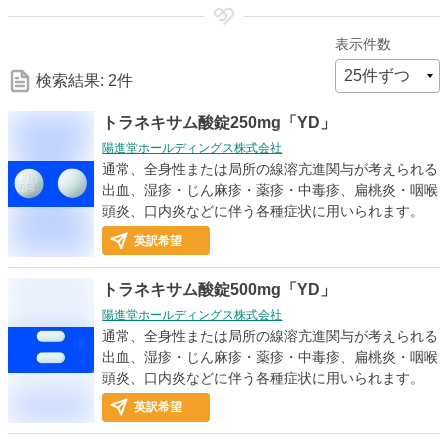
細
表示件数
な
検索結果: 2件
検
トラネキサム酸錠250mg「YD」
陽進堂ホールディングス株式会社
索
通常、全身性または局所の線溶亢進関与が考えられる
出血、湿疹・じん麻疹・薬疹・中毒疹、扁桃炎・咽喉
頭炎、口内炎などに伴う各種症状に用いられます。
条
英訳希望
件
トラネキサム酸錠500mg「YD」
陽進堂ホールディングス株式会社
通常、全身性または局所の線溶亢進関与が考えられる
出血、湿疹・じん麻疹・薬疹・中毒疹、扁桃炎・咽喉
頭炎、口内炎などに伴う各種症状に用いられます。
英訳希望