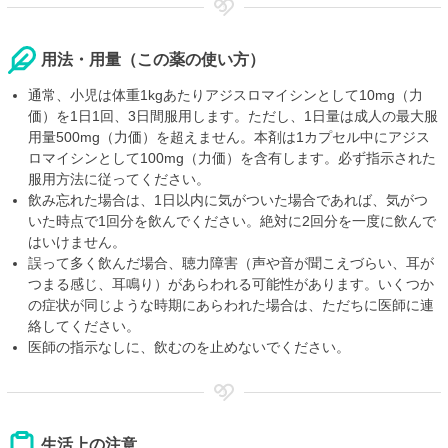
用法・用量（この薬の使い方）
通常、小児は体重1kgあたりアジスロマイシンとして10mg（力
価）を1日1回、3日間服用します。ただし、1日量は成人の最大服
用量500mg（力価）を超えません。本剤は1カプセル中にアジス
ロマイシンとして100mg（力価）を含有します。必ず指示された
服用方法に従ってください。
飲み忘れた場合は、1日以内に気がついた場合であれば、気がつ
いた時点で1回分を飲んでください。絶対に2回分を一度に飲んで
はいけません。
誤って多く飲んだ場合、聴力障害（声や音が聞こえづらい、耳が
つまる感じ、耳鳴り）があらわれる可能性があります。いくつか
の症状が同じような時期にあらわれた場合は、ただちに医師に連
絡してください。
医師の指示なしに、飲むのを止めないでください。
生活上の注意