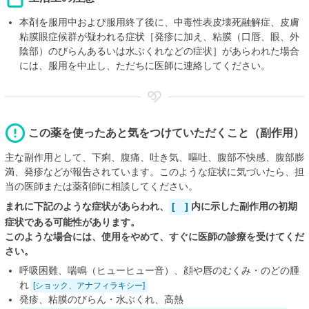
本剤を服用中および服用終了後に、中毒性表皮壊死融解症、皮膚
粘膜眼症候群が疑われる症状［発疹に加え、粘膜（口唇、眼、外
陰部）のびらんあるいは水ぶくれなどの症状］があらわれた場合
には、服用を中止し、ただちに医師に連絡してください。
この薬を使ったあと気をつけていただくこと（副作用）
主な副作用として、下痢、腹痛、吐き気、嘔吐、腹部不快感、腹部膨
満、発疹などが報告されています。このような症状に気づいたら、担
当の医師または薬剤師に相談してください。
まれに下記のような症状があらわれ、
[ ]
内に示した副作用の初期
症状である可能性があります。
このような場合には、使用をやめて、すぐに医師の診療を受けてくだ
さい。
呼吸困難、喘鳴（ヒューヒュー音）、顔や唇のむくみ・のどの腫
れ
[ショック、アナフィラキシー]
発疹、粘膜のびらん・水ぶくれ、高熱