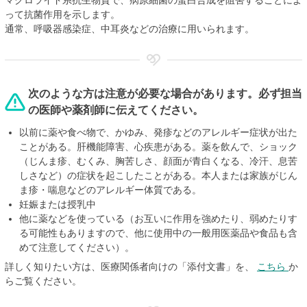
マクロライド系抗生物質で、病原細菌の蛋白合成を阻害することによ
って抗菌作用を示します。
通常、呼吸器感染症、中耳炎などの治療に用いられます。
次のような方は注意が必要な場合があります。必ず担当
の医師や薬剤師に伝えてください。
以前に薬や食べ物で、かゆみ、発疹などのアレルギー症状が出た
ことがある。肝機能障害、心疾患がある。薬を飲んで、ショック
（じんま疹、むくみ、胸苦しさ、顔面が青白くなる、冷汗、息苦
しさなど）の症状を起こしたことがある。本人または家族がじん
ま疹・喘息などのアレルギー体質である。
妊娠または授乳中
他に薬などを使っている（お互いに作用を強めたり、弱めたりす
る可能性もありますので、他に使用中の一般用医薬品や食品も含
めて注意してください）。
詳しく知りたい方は、医療関係者向けの「添付文書」を、
こちら
か
らご覧ください。