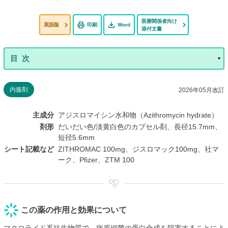
医療関係者向け
英語版
印刷
Word
添付文書
内服剤
2026年05月改訂
主成分
アジスロマイシン水和物（Azithromycin hydrate）
剤形
だいだい色/淡黄白色のカプセル剤、長径15.7mm、
短径5.6mm
シート記載など
ZITHROMAC 100mg、ジスロマック100mg、社マ
ーク、Pfizer、ZTM 100
この薬の作用と効果について