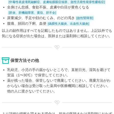
[中毒性表皮壊死融解症、皮膚粘膜眼症候群、急性汎発性発疹性膿疱症]
全身けん怠感、食欲不振、皮膚や白目が黄色くなる
[肝炎、肝機能障害、黄疸、肝不全]
尿量減少、手足や顔のむくみ、のどの渇き
[急性腎障害]
腹痛、頻回の下痢、血便
[偽膜性大腸炎、出血性大腸炎]
以上の副作用はすべてを記載したものではありません。上記以外でも
気になる症状が出た場合は、医師または薬剤師に相談してください。
保管方法その他
乳幼児、小児の手の届かないところで、直射日光、湿気を避けて
室温（1〜30℃）で保管してください。
薬が残った場合、保管しないで廃棄してください。廃棄方法がわ
からない場合は受け取った薬局や医療機関に相談してください。
他の人に渡さないでください。
より詳細な情報を望まれる場合は、担当の医師または薬剤師におたず