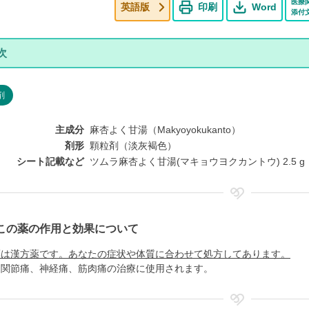
医療
英語版
印刷
Word
添付
剤
主成分
麻杏よく甘湯（Makyoyokukanto）
剤形
顆粒剤（淡灰褐色）
シート記載など
ツムラ麻杏よく甘湯(マキョウヨクカントウ) 2.5 g 
この薬の作用と効果について
薬は漢方薬です。あなたの症状や体質に合わせて処方してあります。
、関節痛、神経痛、筋肉痛の治療に使用されます。