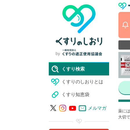
くすり検索
くすりのしおりとは
くすり知恵袋
メルマガ
薬には
大切