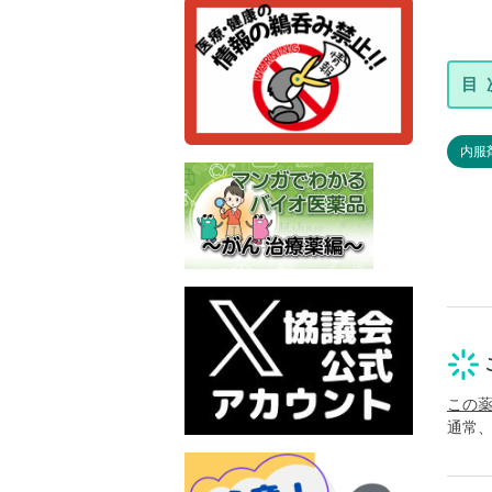
内服
この
通常