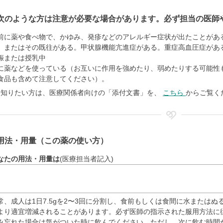
次のような方は注意が必要な場合があります。必ず担当の医師
前に薬や食べ物で、かゆみ、発疹などのアレルギー症状が出たことがあ
、またはその既往がある。甲状腺機能亢進症がある。重症高血圧症があ
娠または授乳中
に薬などを使っている（お互いに作用を強めたり、弱めたりする可能性
食品も含めて注意してください）。
く知りたい方は、医療関係者向けの「添付文書」を、
こちら
からご覧く
用法・用量（この薬の使い方）
なたの用法・用量は
(医療担当者記入)
常、成人は1日7.5gを2〜3回に分割し、食前もしくは食間に水または
より適宜増減されることがあります。必ず医師の指示された服用方法に
み忘れた場合は気がついた時に飲んでください。ただし、次に飲む時間