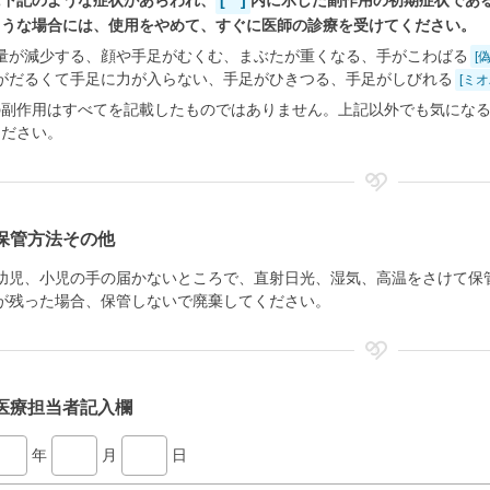
に下記のような症状があらわれ、
[ ]
内に示した副作用の初期症状であ
ような場合には、使用をやめて、すぐに医師の診療を受けてください。
量が減少する、顔や手足がむくむ、まぶたが重くなる、手がこわばる
[
がだるくて手足に力が入らない、手足がひきつる、手足がしびれる
[ミ
の副作用はすべてを記載したものではありません。上記以外でも気にな
ください。
保管方法その他
幼児、小児の手の届かないところで、直射日光、湿気、高温をさけて保
が残った場合、保管しないで廃棄してください。
医療担当者記入欄
年
月
日