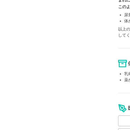
まれ
この
尿
体
以上
して
乳
薬