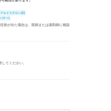
る可能性があります。
偽アルドステロン症]
オパチー]
る症状が出た場合は、医師または薬剤師に相談
管してください。