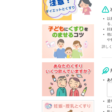
以
る
妊
他
や
詳し
あ
通
に
飲