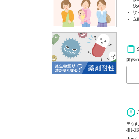
決
誤
医
医療
主な
排尿