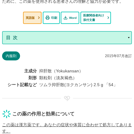
ために、この薬を使用される患者さんの理解と協力が必要です。
医療関係者向け
英語版
印刷
Word
添付文書
内服剤
2015年07月改訂
主成分
抑肝散（Yokukansan）
剤形
顆粒剤（淡灰褐色）
シート記載など
ツムラ抑肝散(ヨクカンサン) 2.5 g 「54」
この薬の作用と効果について
この薬は漢方薬です。あなたの症状や体質に合わせて処方してありま
す。