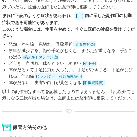
心、下痢、眠気、倦怠感などが報告されています。このような症状に
気づいたら、担当の医師または薬剤師に相談してください。
まれに下記のような症状があらわれ、
[ ]
内に示した副作用の初期
症状である可能性があります。
このような場合には、使用をやめて、すぐに医師の診療を受けてくだ
さい。
発熱、から咳、息切れ、呼吸困難
[間質性肺炎]
尿量が減少する、顔や手足がむくむ、まぶたが重くなる、手がこ
わばる
[偽アルドステロン症]
どうき、息切れ、体がだるい、めまい
[心不全]
体がだるくて手足に力が入らない、手足がひきつる、手足がしび
れる、筋肉痛
[ミオパチー、横紋筋融解症]
体がだるい、皮膚や白目が黄色くなる
[肝機能障害]
以上の副作用はすべてを記載したものではありません。上記以外でも
気になる症状が出た場合は、医師または薬剤師に相談してください。
保管方法その他