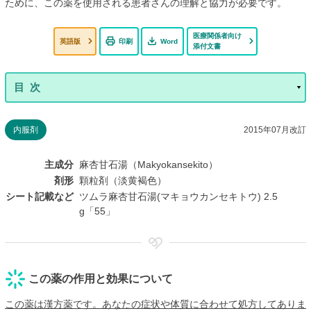
ために、この薬を使用される患者さんの理解と協力が必要です。
医療関係者向け
英語版
印刷
Word
添付文書
内服剤
2015年07月改訂
主成分
麻杏甘石湯（Makyokansekito）
剤形
顆粒剤（淡黄褐色）
シート記載など
ツムラ麻杏甘石湯(マキョウカンセキトウ) 2.5
g「55」
この薬の作用と効果について
この薬は漢方薬です。あなたの症状や体質に合わせて処方してありま