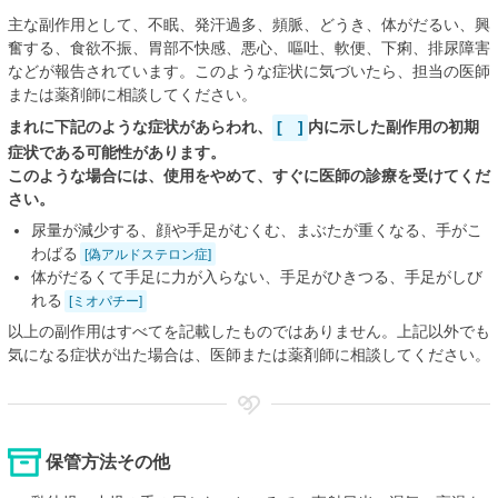
主な副作用として、不眠、発汗過多、頻脈、どうき、体がだるい、興
奮する、食欲不振、胃部不快感、悪心、嘔吐、軟便、下痢、排尿障害
などが報告されています。このような症状に気づいたら、担当の医師
または薬剤師に相談してください。
まれに下記のような症状があらわれ、
[ ]
内に示した副作用の初期
症状である可能性があります。
このような場合には、使用をやめて、すぐに医師の診療を受けてくだ
さい。
尿量が減少する、顔や手足がむくむ、まぶたが重くなる、手がこ
わばる
[偽アルドステロン症]
体がだるくて手足に力が入らない、手足がひきつる、手足がしび
れる
[ミオパチー]
以上の副作用はすべてを記載したものではありません。上記以外でも
気になる症状が出た場合は、医師または薬剤師に相談してください。
保管方法その他