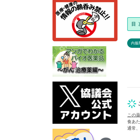
内服
この
食あ
通常