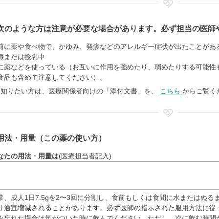
次のような方は注意が必要な場合があります。必ず担当の医師
前に薬や食べ物で、かゆみ、発疹などのアレルギー症状が出たことがあ
娠または授乳中
に薬などを使っている（お互いに作用を強めたり、弱めたりする可能性
食品も含めて注意してください）。
く知りたい方は、医療関係者向けの「添付文書」を、
こちら
からご覧く
用法・用量（この薬の使い方）
なたの用法・用量は
(医療担当者記入)
常、成人1日7.5gを2〜3回に分割し、食前もしくは食間に水またはぬ
り適宜増減されることがあります。必ず医師の指示された服用方法に従
み忘れた場合は気がついた時に飲んでください。ただし、次に飲む時間