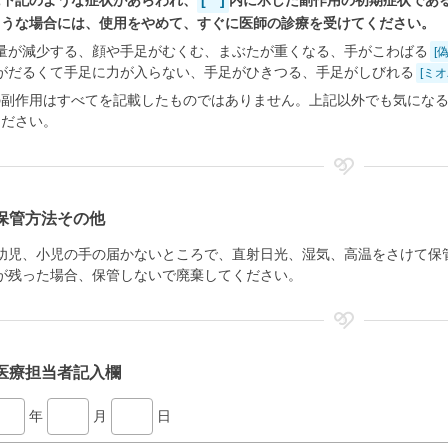
に下記のような症状があらわれ、
[ ]
内に示した副作用の初期症状であ
ような場合には、使用をやめて、すぐに医師の診療を受けてください。
量が減少する、顔や手足がむくむ、まぶたが重くなる、手がこわばる
[
がだるくて手足に力が入らない、手足がひきつる、手足がしびれる
[ミ
の副作用はすべてを記載したものではありません。上記以外でも気にな
ください。
保管方法その他
幼児、小児の手の届かないところで、直射日光、湿気、高温をさけて保
が残った場合、保管しないで廃棄してください。
医療担当者記入欄
年
月
日