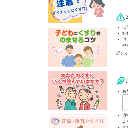
以
妊
他
や
詳し
あ
通
よ
飲