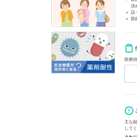
決
誤
医
医療
主な
して