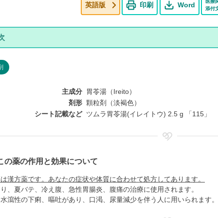
医療
英語版
印刷
Word
添付
剤
主成分
胃苓湯（Ireito）
剤形
顆粒剤（淡褐色）
シート記載など
ツムラ胃苓湯(イレイトウ) 2.5 g 「115」
この薬の作用と効果について
薬は漢方薬です。あなたの症状や体質に合わせて処方してあります。
たり、夏バテ、冷え腹、急性胃腸炎、腹痛の治療に使用されます。
、水瀉性の下痢、嘔吐があり、口渇、尿量減少を伴う人に用いられます