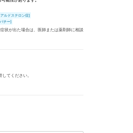
る可能性があります。
偽アルドステロン症]
オパチー]
る症状が出た場合は、医師または薬剤師に相談
管してください。