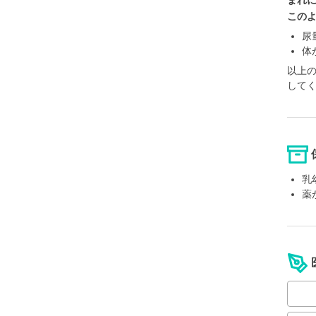
まれ
この
尿
体
以上
して
乳
薬