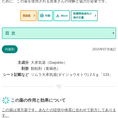
ために、この薬を使用される患者さんの理解と協力が必要です。
医療関係者向け
英語版
印刷
Word
添付文書
内服剤
2015年07月改訂
主成分
大承気湯（Daijokito）
剤形
顆粒剤（黄褐色）
シート記載など
ツムラ大承気湯(ダイジョウキトウ) 2.5 g 「133」
この薬の作用と効果について
この薬は漢方薬です。あなたの症状や体質に合わせて処方してありま
す。