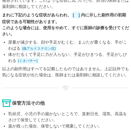
報告されています。このような症状に気づいたら、担当の医師または
薬剤師に相談してください。
まれに下記のような症状があらわれ、
[ ]
内に示した副作用の初期
症状である可能性があります。
このような場合には、使用をやめて、すぐに医師の診療を受けてくだ
さい。
尿量が減少する、顔や手足がむくむ、まぶたが重くなる、手がこ
わばる
[偽アルドステロン症]
体がだるくて手足に力が入らない、手足がひきつる、手足がしび
れる
[ミオパチー]
以上の副作用はすべてを記載したものではありません。上記以外でも
気になる症状が出た場合は、医師または薬剤師に相談してください。
保管方法その他
乳幼児、小児の手の届かないところで、直射日光、湿気、高温を
さけて保管してください。
薬が残った場合、保管しないで廃棄してください。