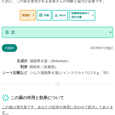
ために、この薬を使用される患者さんの理解と協力が必要です。
医療関係者向け
英語版
印刷
Word
添付文書
内服剤
2015年07月改訂
主成分
滋陰降火湯（Jiinkokato）
剤形
顆粒剤（灰褐色）
シート記載など
ツムラ滋陰降火湯(ジインコウカトウ) 2.5 g 「93」
この薬の作用と効果について
この薬は漢方薬です。あなたの症状や体質に合わせて処方してありま
す。