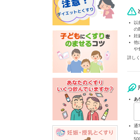
以
の
妊
他
や
詳し
あ
通
以
5