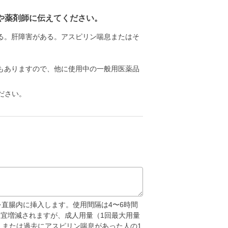
や薬剤師に伝えてください。
る。肝障害がある。アスピリン喘息またはそ
もありますので、他に使用中の一般用医薬品
ださい。
gを直腸内に挿入します。使用間隔は4〜6時間
り適宜増減されますが、成人用量（1回最大用量
人、または過去にアスピリン喘息があった人の1