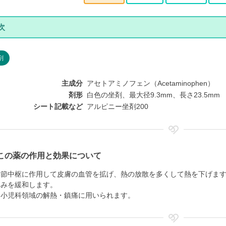
剤
主成分
アセトアミノフェン（Acetaminophen）
剤形
白色の坐剤、最大径9.3mm、長さ23.5mm
シート記載など
アルピニー坐剤200
この薬の作用と効果について
調節中枢に作用して皮膚の血管を拡げ、熱の放散を多くして熱を下げま
痛みを緩和します。
、小児科領域の解熱・鎮痛に用いられます。