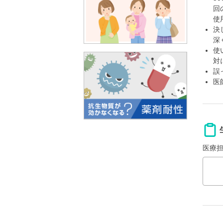
回
使
決
深
使
対
誤
医
医療