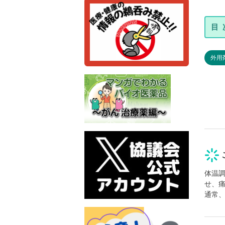
外用
体温
せ、
通常