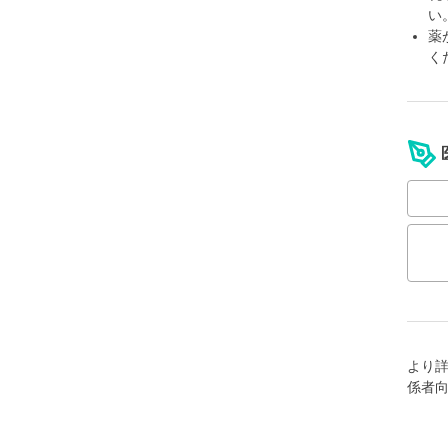
い
薬
く
より
係者