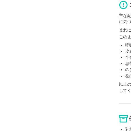
主な
に気
まれ
この
呼
皮
全
息
の
発
以上
して
乳