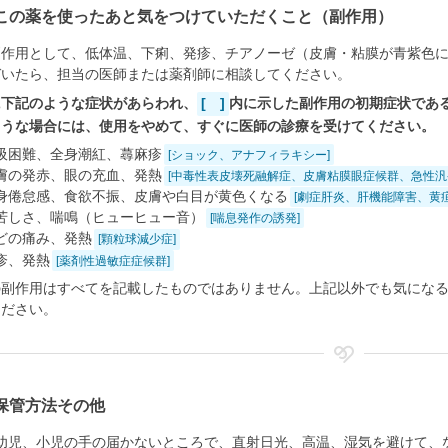
この薬を使ったあと気をつけていただくこと（副作用）
副作用として、低体温、下痢、発疹、チアノーゼ（皮膚・粘膜が青紫色
づいたら、担当の医師または薬剤師に相談してください。
に下記のような症状があらわれ、
[ ]
内に示した副作用の初期症状であ
ような場合には、使用をやめて、すぐに医師の診療を受けてください。
吸困難、全身潮紅、蕁麻疹
[ショック、アナフィラキシー]
膚の発赤、眼の充血、発熱
[中毒性表皮壊死融解症、皮膚粘膜眼症候群、急性汎
身倦怠感、食欲不振、皮膚や白目が黄色くなる
[劇症肝炎、肝機能障害、黄疸
苦しさ、喘鳴（ヒューヒュー音）
[喘息発作の誘発]
どの痛み、発熱
[顆粒球減少症]
疹、発熱
[薬剤性過敏症症候群]
の副作用はすべてを記載したものではありません。上記以外でも気にな
ください。
保管方法その他
幼児、小児の手の届かないところで、直射日光、高温、湿気を避けて、