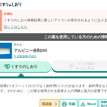
新機能
くすりのしおり検索結果に新しいアイコンが表示されるようになり
詳しくはこちら
この薬を使用している方のための情
製品名
アルピニー坐剤200
久光製薬株式会社
くすりの情報を
くすりのしおり
もっと見る
効果(ベネフィット)だけでなく副作用(リスク)があります。副作用を
です。そのために、この薬を使用される患者さんの理解と協力が必要で
医療
英語版
印刷
Word
添付