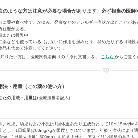
次のような方は注意が必要な場合があります。必ず担当の医師
前に薬や食べ物で、かゆみ、発疹などのアレルギー症状が出たことがあ
既往歴がある。
娠または授乳中
に薬などを使っている（お互いに作用を強めたり、弱めたりする可能性
食品も含めて注意してください）。
く知りたい方は、医療関係者向けの「添付文書」を、
こちら
からご覧く
用法・用量（この薬の使い方）
なたの用法・用量は
(医療担当者記入)
常、乳児、幼児および小児は1回体重あたり主成分として10〜15mg/k
上とし、1日総量は60mg/kgが限度とされています。年齢・症状によ
00mg、1日最大用量1,500mg）を超えません。アスピリン喘息のある