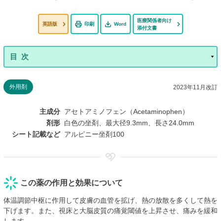
医療関係者向け
英語版
印刷
Word
添付文書
外用剤
2023年11月改訂
主成分
アセトアミノフェン（Acetaminophen）
剤形
白色の坐剤、最大径9.3mm、長さ24.0mm
シート記載など
アルピニー坐剤100
この薬の作用と効果について
体温調節中枢に作用して皮膚の血管を拡げ、熱の放散を多くして熱を
下げます。また、視床と大脳皮質の痛覚閾値を上昇させ、痛みを緩和