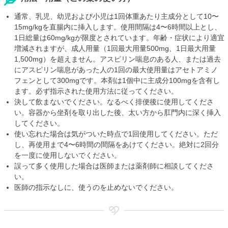
通常、乳児、幼児および小児は1回体重あたり主成分として10〜
15mg/kgを直腸内に挿入します。使用間隔は4〜6時間以上とし、
1日総量は60mg/kgが限度とされています。年齢・症状により適宜
増減されますが、成人用量（1回最大用量500mg、1日最大用量
1,500mg）を超えません。アスピリン喘息のある人、または過去
にアスピリン喘息があった人の1回の最大使用量はアセトアミノ
フェンとして300mgです。本剤は1個中に主成分100mgを含有し
ます。必ず指示された使用方法に従ってください。
決して飲まないでください。なるべく排便後に使用してくださ
い。容器から坐剤を取り出した後、太い方から肛門内に深く挿入
してください。
使い忘れた場合は気がついた時点で1回使用してください。ただ
し、再使用まで4〜6時間の間隔をあけてください。絶対に2回分
を一度に使用しないでください。
誤って多く使用した場合は医師または薬剤師に相談してくださ
い。
医師の指示なしに、使うのを止めないでください。