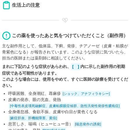
生活上の注意
この薬を使ったあと気をつけていただくこと（副作用）
主な副作用として、低体温、下痢、発疹、チアノーゼ（皮膚・粘膜が
青紫色になる）が報告されています。このような症状に気づいたら、
担当の医師または薬剤師に相談してください。
まれに下記のような症状があらわれ、
[ ]
内に示した副作用の初期
症状である可能性があります。
このような場合には、使用をやめて、すぐに医師の診療を受けてくだ
さい。
呼吸困難、全身潮紅、蕁麻疹
[ショック、アナフィラキシー]
皮膚の発赤、眼の充血、発熱
[中毒性表皮壊死融解症、皮膚粘膜眼症候群、急性汎発性発疹性膿疱症]
全身倦怠感、食欲不振、皮膚や白目が黄色くなる
[劇症肝炎、肝機能障害、黄疸]
息苦しさ、喘鳴（ヒューヒュー音）
[喘息発作の誘発]