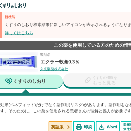
新機能
くすりのしおり検索結果に新しいアイコンが表示されるようになり
詳しくはこちら
この薬を使用している方のための情
製品名
エクラー軟膏0.3％
久光製薬株式会社
くすりの情報を
くすりのしおり
もっと見る
効果(ベネフィット)だけでなく副作用(リスク)があります。副作用を
です。そのために、この薬を使用される患者さんの理解と協力が必要で
医療
英語版
印刷
Word
添付