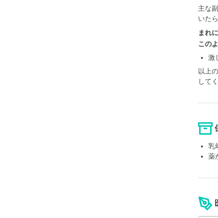
主な
いた
まれ
この
激
以上
して
乳
薬