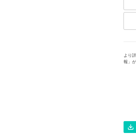
より
報」