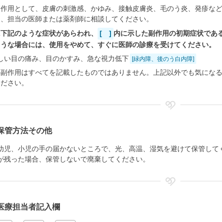
副作用として、皮膚の刺激感、かゆみ、接触皮膚炎、毛のう炎、発疹な
ら、担当の医師または薬剤師に相談してください。
に下記のような症状があらわれ、
[ ]
内に示した副作用の初期症状であ
ような場合には、使用をやめて、すぐに医師の診療を受けてください。
しい目の痛み、目のかすみ、急な視力低下
[緑内障、後のう白内障]
の副作用はすべてを記載したものではありません。上記以外でも気にな
ください。
保管方法その他
幼児、小児の手の届かないところで、光、高温、湿気を避けて保管して
が残った場合、保管しないで廃棄してください。
医療担当者記入欄