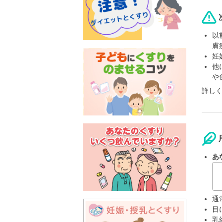
以
膚
妊
他
や
詳し
あ
通
目
乳