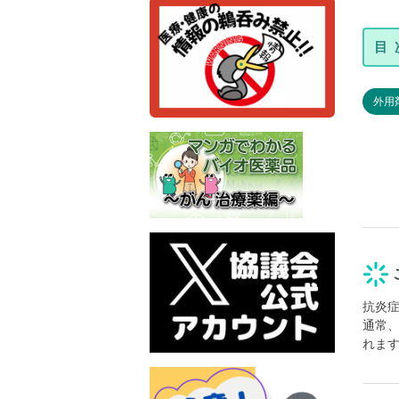
外用
抗炎
通常
れま