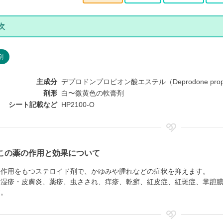
剤
主成分
デプロドンプロピオン酸エステル（Deprodone propi
剤形
白〜微黄色の軟膏剤
シート記載など
HP2100-O
この薬の作用と効果について
症作用をもつステロイド剤で、かゆみや腫れなどの症状を抑えます。
、湿疹・皮膚炎、薬疹、虫さされ、痒疹、乾癬、紅皮症、紅斑症、掌蹠
す。