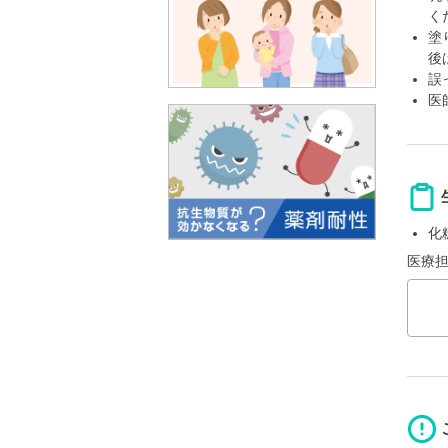
く
塗
後
誤
医
化
医療