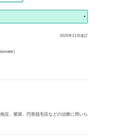
2020年11月改訂
onate）
膿疱症、紫斑、円形脱毛症などの治療に用いら