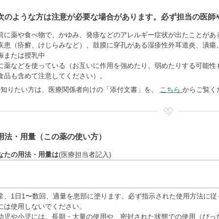
次のような方は注意が必要な場合があります。必ず担当の医師
前に薬や食べ物で、かゆみ、発疹などのアレルギー症状が出たことがあ
疾患（疥癬、けじらみなど）、鼓膜に穿孔がある湿疹性外耳道炎、潰瘍
娠または授乳中
に薬などを使っている（お互いに作用を強めたり、弱めたりする可能性
食品も含めて注意してください）。
く知りたい方は、医療関係者向けの「添付文書」を、
こちら
からご覧く
用法・用量（この薬の使い方）
なたの用法・用量は
(医療担当者記入)
常、1日1〜数回、適量を患部に塗ります。必ず指示された使用方法に従
には使用しないでください。
幼児や小児には、長期・大量の使用や、密封された状態での使用（ぴっ