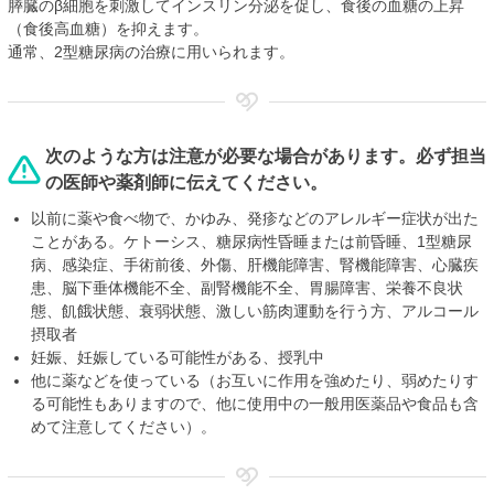
膵臓のβ細胞を刺激してインスリン分泌を促し、食後の血糖の上昇
（食後高血糖）を抑えます。
通常、2型糖尿病の治療に用いられます。
次のような方は注意が必要な場合があります。必ず担当
の医師や薬剤師に伝えてください。
以前に薬や食べ物で、かゆみ、発疹などのアレルギー症状が出た
ことがある。ケトーシス、糖尿病性昏睡または前昏睡、1型糖尿
病、感染症、手術前後、外傷、肝機能障害、腎機能障害、心臓疾
患、脳下垂体機能不全、副腎機能不全、胃腸障害、栄養不良状
態、飢餓状態、衰弱状態、激しい筋肉運動を行う方、アルコール
摂取者
妊娠、妊娠している可能性がある、授乳中
他に薬などを使っている（お互いに作用を強めたり、弱めたりす
る可能性もありますので、他に使用中の一般用医薬品や食品も含
めて注意してください）。