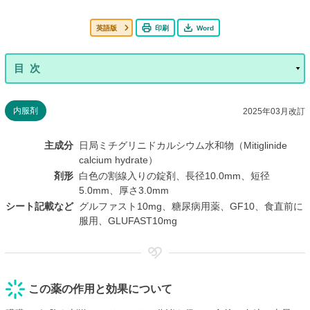
英語版
印刷
Word
内服剤
2025年03月改訂
主成分
日局ミチグリニドカルシウム水和物（Mitiglinide
calcium hydrate）
剤形
白色の割線入りの錠剤、長径10.0mm、短径
5.0mm、厚さ3.0mm
シート記載など
グルファスト10mg、糖尿病用薬、GF10、食直前に
服用、GLUFAST10mg
この薬の作用と効果について