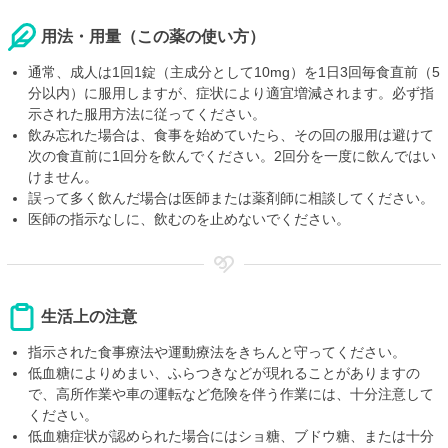
用法・用量（この薬の使い方）
通常、成人は1回1錠（主成分として10mg）を1日3回毎食直前（5
分以内）に服用しますが、症状により適宜増減されます。必ず指
示された服用方法に従ってください。
飲み忘れた場合は、食事を始めていたら、その回の服用は避けて
次の食直前に1回分を飲んでください。2回分を一度に飲んではい
けません。
誤って多く飲んだ場合は医師または薬剤師に相談してください。
医師の指示なしに、飲むのを止めないでください。
生活上の注意
指示された食事療法や運動療法をきちんと守ってください。
低血糖によりめまい、ふらつきなどが現れることがありますの
で、高所作業や車の運転など危険を伴う作業には、十分注意して
ください。
低血糖症状が認められた場合にはショ糖、ブドウ糖、または十分