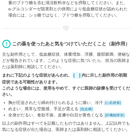
量のブドウ糖を含む清涼飲料水などを摂取してください。また、
α-グルコシダーゼ阻害剤との併用により低血糖症状が認められた
場合には、ショ糖ではなく、ブドウ糖を摂取してください。
この薬を使ったあと気をつけていただくこと（副作用）
主な副作用として、低血糖症状、体重増加、浮腫、腹部膨満、便秘な
どが報告されています。このような症状に気づいたら、担当の医師ま
たは薬剤師に相談してください。
まれに下記のような症状があらわれ、
[ ]
内に示した副作用の初期
症状である可能性があります。
このような場合には、使用をやめて、すぐに医師の診療を受けてくだ
さい。
胸が圧迫されたり締め付けられるように痛い、冷汗
[心筋梗塞]
めまい、異常な空腹感、手足が震える
[低血糖]
全身がだるい、食欲不振、皮膚や白目が黄色くなる
[肝機能障害]
以上の副作用はすべてを記載したものではありません。上記以外でも
気になる症状が出た場合は、医師または薬剤師に相談してください。