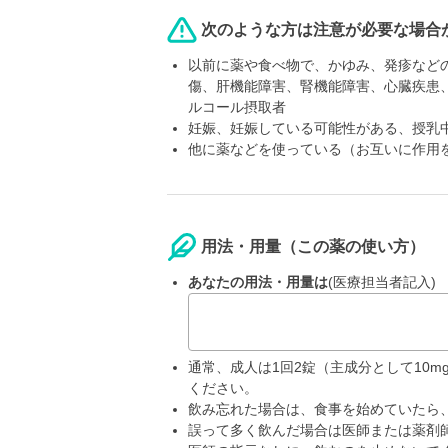
次のような方は注意が必要な場合
以前に薬や食べ物で、かゆみ、発疹など
傷、肝機能障害、腎機能障害、心臓疾患
ルコール摂取者
妊娠、妊娠している可能性がある、授乳
他に薬などを使っている（お互いに作用
用法・用量（この薬の使い方）
あなたの用法・用量は
(医療担当者記入)
通常、成人は1回2錠（主成分として10
ください。
飲み忘れた場合は、食事を始めていたら
誤って多く飲んだ場合は医師または薬剤