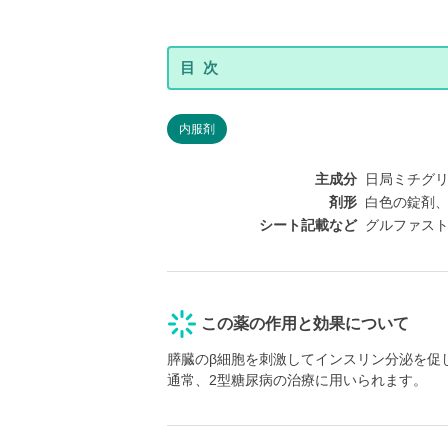
内服剤
主成分
日局ミチグリニド
剤形
白色の錠剤、直
シート記載など
グルファスト
この薬の作用と効果について
膵臓のβ細胞を刺激してインスリン分泌を促
通常、2型糖尿病の治療に用いられます。