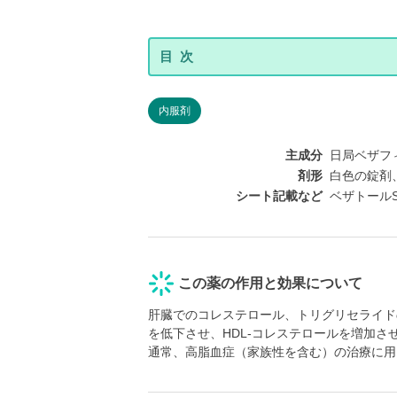
内服剤
主成分
日局ベザフィブ
剤形
白色の錠剤、
シート記載など
ベザトールSR
この薬の作用と効果について
肝臓でのコレステロール、トリグリセライド
を低下させ、HDL-コレステロールを増加さ
通常、高脂血症（家族性を含む）の治療に用