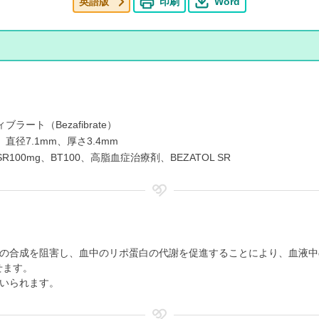
英語版
印刷
Word
ラート（Bezafibrate）
直径7.1mm、厚さ3.4mm
100mg、BT100、高脂血症治療剤、BEZATOL SR
の合成を阻害し、血中のリポ蛋白の代謝を促進することにより、血液中の
せます。
いられます。