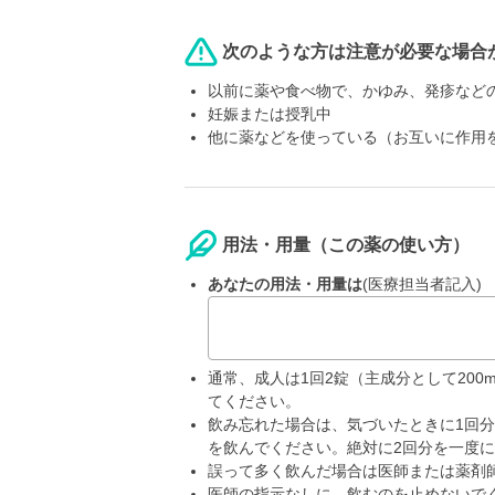
次のような方は注意が必要な場合
以前に薬や食べ物で、かゆみ、発疹など
妊娠または授乳中
他に薬などを使っている（お互いに作用
用法・用量（この薬の使い方）
あなたの用法・用量は
(医療担当者記入)
通常、成人は1回2錠（主成分として20
てください。
飲み忘れた場合は、気づいたときに1回
を飲んでください。絶対に2回分を一度
誤って多く飲んだ場合は医師または薬剤
医師の指示なしに、飲むのを止めないで