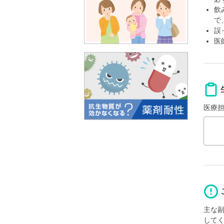
飲
で
誤
医
医療
主な
して