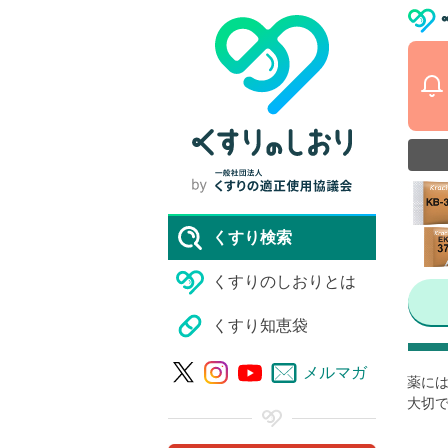
くすり検索
くすりのしおりとは
くすり知恵袋
メルマガ
薬には
大切