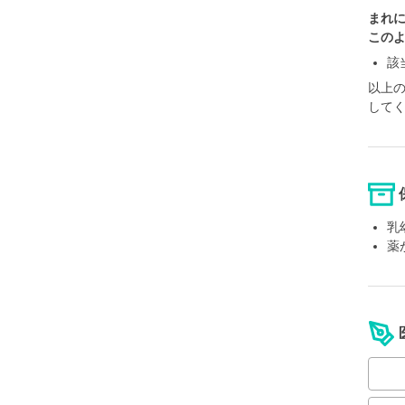
まれ
この
該
以上
して
乳
薬