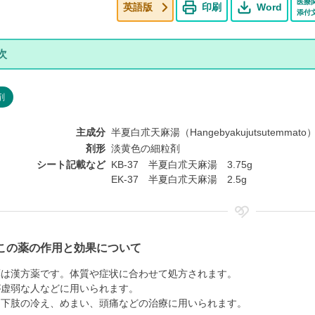
医療
英語版
印刷
Word
添付
剤
主成分
半夏白朮天麻湯（Hangebyakujutsutemmato
剤形
淡黄色の細粒剤
シート記載など
KB-37 半夏白朮天麻湯 3.75g
EK-37 半夏白朮天麻湯 2.5g
この薬の作用と効果について
薬は漢方薬です。体質や症状に合わせて処方されます。
が虚弱な人などに用いられます。
、下肢の冷え、めまい、頭痛などの治療に用いられます。