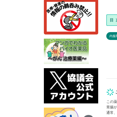
内服
この
胃腸
通常