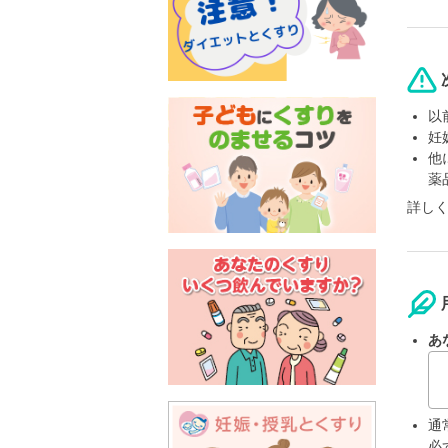
以
妊
他
薬
詳し
あ
通
必