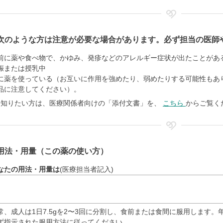
次のような方は注意が必要な場合があります。必ず担当の医師
前に薬や食べ物で、かゆみ、発疹などのアレルギー症状が出たことがあ
娠または授乳中
に薬を使っている（お互いに作用を強めたり、弱めたりする可能性もあ
品に注意してください）。
く知りたい方は、医療関係者向けの「添付文書」を、
こちら
からご覧く
用法・用量（この薬の使い方）
なたの用法・用量は
(医療担当者記入)
常、成人は1日7.5gを2〜3回に分割し、食前または食間に服用します
ず指示された服用方法に従ってください。