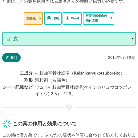
ために、この薬を使用される患者さんの理解と協力が必要です。
医療関係者向け
英語版
印刷
Word
添付文書
内服剤
2015年07月改訂
主成分
桂枝加竜骨牡蛎湯（Keishikaryukotsuboreito）
剤形
顆粒剤（灰褐色）
シート記載など
ツムラ桂枝加竜骨牡蛎湯(ケイシカリュウコツボレ
イトウ) 2.5 g 「26」
この薬の作用と効果について
この薬は漢方薬です。あなたの症状や体質に合わせて処方してありま