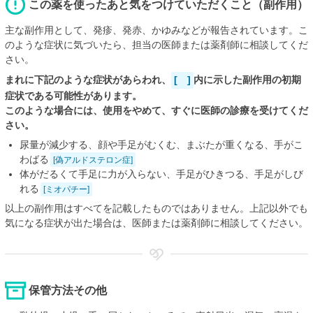
この薬を使ったあと気をつけていただくこと（副作用）
主な副作用として、発疹、発赤、かゆみなどが報告されています。こ
のような症状に気づいたら、担当の医師または薬剤師に相談してくだ
さい。
まれに下記のような症状があらわれ、
[ ]
内に示した副作用の初期
症状である可能性があります。
このような場合には、使用をやめて、すぐに医師の診療を受けてくだ
さい。
尿量が減少する、顔や手足がむくむ、まぶたが重くなる、手がこ
わばる
[偽アルドステロン症]
体がだるくて手足に力が入らない、手足がひきつる、手足がしび
れる
[ミオパチー]
以上の副作用はすべてを記載したものではありません。上記以外でも
気になる症状が出た場合は、医師または薬剤師に相談してください。
保管方法その他