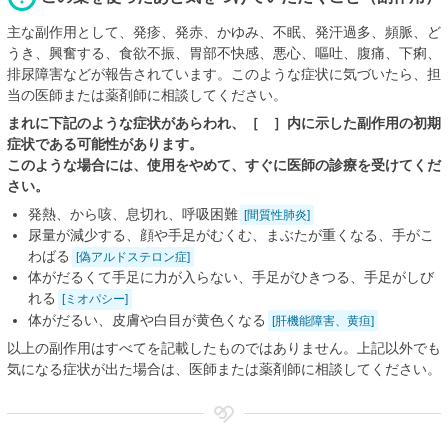
主な副作用として、発疹、発赤、かゆみ、不眠、発汗過多、頻脈、ど
うき、興奮する、食欲不振、胃部不快感、悪心、嘔吐、腹痛、下痢、
排尿障害などが報告されています。このような症状に気づいたら、担
当の医師または薬剤師に相談してください。
まれに下記のような症状があらわれ、［ ］内に示した副作用の初期
症状である可能性があります。
このような場合には、使用をやめて、すぐに医師の診療を受けてくだ
さい。
発熱、から咳、息切れ、呼吸困難
[間質性肺炎]
尿量が減少する、顔や手足がむくむ、まぶたが重くなる、手がこ
わばる
[偽アルドステロン症]
体がだるくて手足に力が入らない、手足がひきつる、手足がしび
れる
[ミオパシー]
体がだるい、皮膚や白目が黄色くなる
[肝機能障害、黄疸]
以上の副作用はすべてを記載したものではありません。上記以外でも
気になる症状が出た場合は、医師または薬剤師に相談してください。