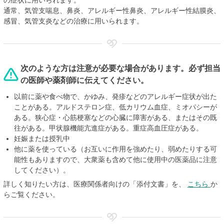
の症状に用いられます。
通常、気管支喘息、鼻炎、アレルギー性鼻炎、アレルギー性結膜炎、
感冒、気管支炎などの治療に用いられます。
次のような方は注意が必要な場合があります。必ず担当
の医師や薬剤師に伝えてください。
以前に薬や食べ物で、かゆみ、発疹などのアレルギー症状が出た
ことがある。アルドステロン症、低カリウム血症、ミオパシーが
ある。狭心症・心筋梗塞などの心臓に障害がある、またはその既
往がある。甲状腺機能亢進症がある。重症高血圧症がある。
妊娠または授乳中
他に薬を使っている（お互いに作用を強めたり、弱めたりする可
能性もありますので、大衆薬も含めて他に使用中の医薬品に注意
してください）。
詳しく知りたい方は、医療関係者向けの「添付文書」を、
こちら
か
らご覧ください。