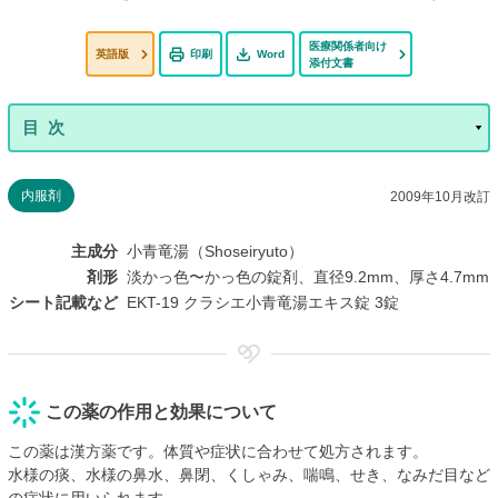
医療関係者向け
英語版
印刷
Word
添付文書
内服剤
2009年10月改訂
主成分
小青竜湯（Shoseiryuto）
剤形
淡かっ色〜かっ色の錠剤、直径9.2mm、厚さ4.7mm
シート記載など
EKT-19 クラシエ小青竜湯エキス錠 3錠
この薬の作用と効果について
この薬は漢方薬です。体質や症状に合わせて処方されます。
水様の痰、水様の鼻水、鼻閉、くしゃみ、喘鳴、せき、なみだ目など