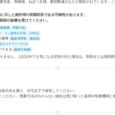
膜充血、異物感、ねばつき感、脈拍数減少などが報告されています。こ
内に示した副作用の初期症状である可能性があります。
医師の診療を受けてください。
呼吸困難、呼吸不全]
ク、うっ血性心不全、心停止]
片麻痺
[脳血管障害、脳虚血]
身性エリテマトーデス]
ができる
[眼類天疱瘡]
りません。上記以外でも気になる症状が出た場合は、医師または薬剤師
射日光を避け、10℃以下で保管してください。
てください。廃棄方法がわからない場合は受け取った薬局や医療機関に