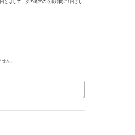
回とばして、次の通常の点眼時間に1回さし
ません。