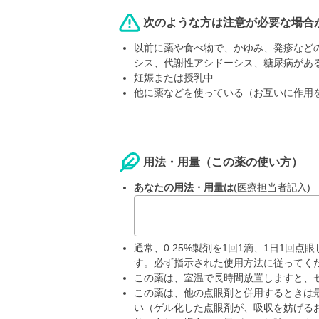
次のような方は注意が必要な場合
以前に薬や食べ物で、かゆみ、発疹など
シス、代謝性アシドーシス、糖尿病があ
妊娠または授乳中
他に薬などを使っている（お互いに作用
用法・用量（この薬の使い方）
あなたの用法・用量は
(医療担当者記入)
通常、0.25%製剤を1回1滴、1日1回
す。必ず指示された使用方法に従ってく
この薬は、室温で長時間放置しますと、
この薬は、他の点眼剤と併用するときは
い（ゲル化した点眼剤が、吸収を妨げる