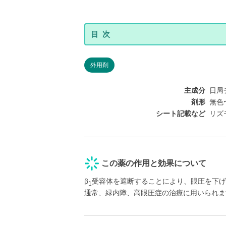
外用剤
主成分
日局チ
剤形
無色
シート記載など
リズ
この薬の作用と効果について
β
受容体を遮断することにより、眼圧を下げ
1
通常、緑内障、高眼圧症の治療に用いられま