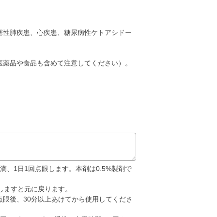
塞性肺疾患、心疾患、糖尿病性ケトアシドー
医薬品や食品も含めて注意してください）。
滴、1日1回点眼します。本剤は0.5%製剤で
しますと元に戻ります。
眼後、30分以上あけてから使用してくださ