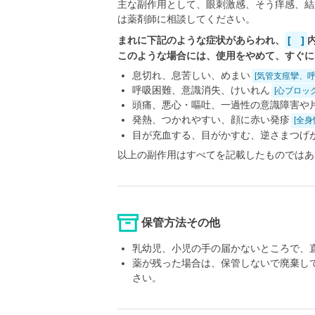
主な副作用として、眼刺激感、そう痒感、結
は薬剤師に相談してください。
まれに下記のような症状があらわれ、
[ ]
このような場合には、使用をやめて、すぐに
息切れ、息苦しい、めまい
[気管支痙攣、
呼吸困難、意識消失、けいれん
[心ブロッ
頭痛、悪心・嘔吐、一過性の意識障害や
発熱、つかれやすい、顔に赤い発疹
[全
目が充血する、目がかすむ、逆さまつげ
以上の副作用はすべてを記載したものではあ
保管方法その他
乳幼児、小児の手の届かないところで、直
薬が残った場合は、保管しないで廃棄し
さい。