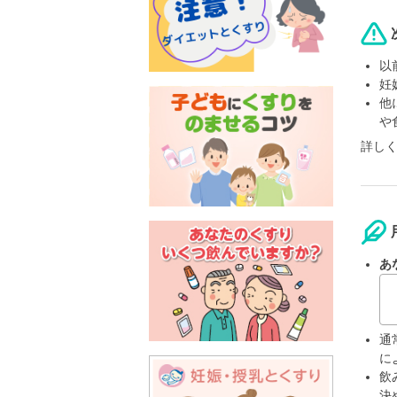
以
妊
他
や
詳し
あ
通
に
飲
決