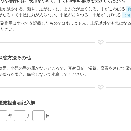
ような場合には、使用をやめて、すぐに医師の診療を受けてください。
量が減少する、顔や手足がむくむ、まぶたが重くなる、手がこわばる
[
がだるくて手足に力が入らない、手足がひきつる、手足がしびれる
[ミ
の副作用はすべてを記載したものではありません。上記以外でも気にな
ください。
保管方法その他
幼児、小児の手の届かないところで、直射日光、湿気、高温をさけて保
が残った場合、保管しないで廃棄してください。
医療担当者記入欄
年
月
日