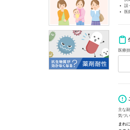
誤
医
医療
主な
気づ
まれ