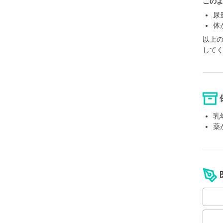
この
尿
体
以上
して
乳
薬