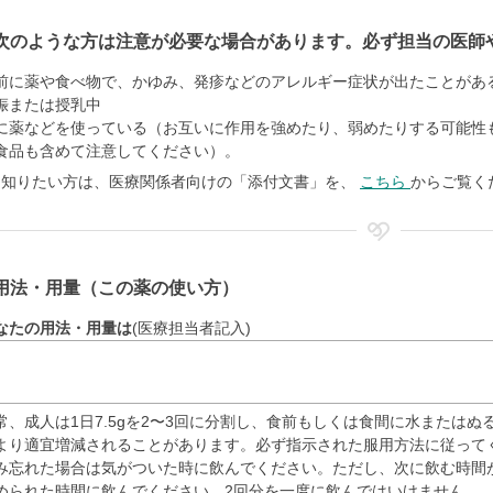
次のような方は注意が必要な場合があります。必ず担当の医師
前に薬や食べ物で、かゆみ、発疹などのアレルギー症状が出たことがあ
娠または授乳中
に薬などを使っている（お互いに作用を強めたり、弱めたりする可能性
食品も含めて注意してください）。
く知りたい方は、医療関係者向けの「添付文書」を、
こちら
からご覧く
用法・用量（この薬の使い方）
なたの用法・用量は
(医療担当者記入)
常、成人は1日7.5gを2〜3回に分割し、食前もしくは食間に水または
より適宜増減されることがあります。必ず指示された服用方法に従って
み忘れた場合は気がついた時に飲んでください。ただし、次に飲む時間
められた時間に飲んでください。2回分を一度に飲んではいけません。