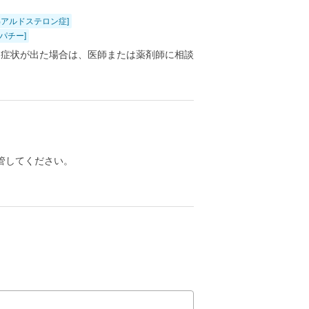
偽アルドステロン症]
オパチー]
る症状が出た場合は、医師または薬剤師に相談
管してください。