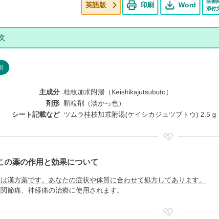
医療
英語版
印刷
Word
添付
剤
主成分
桂枝加朮附湯（Keishikajutsubuto）
剤形
顆粒剤（淡かっ色）
シート記載など
ツムラ桂枝加朮附湯(ケイシカジュツブトウ) 2.5 g 
この薬の作用と効果について
薬は漢方薬です。あなたの症状や体質に合わせて処方してあります。
、関節痛、神経痛の治療に使用されます。