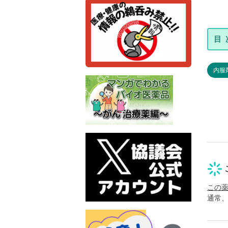
内服
この
通常