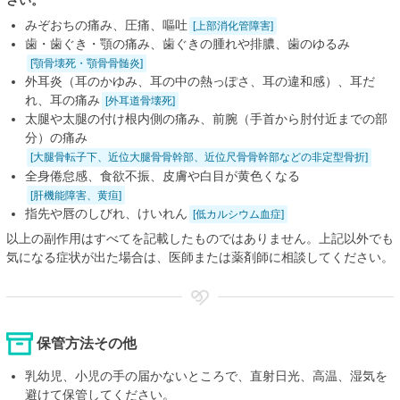
みぞおちの痛み、圧痛、嘔吐
[上部消化管障害]
歯・歯ぐき・顎の痛み、歯ぐきの腫れや排膿、歯のゆるみ
[顎骨壊死・顎骨骨髄炎]
外耳炎（耳のかゆみ、耳の中の熱っぽさ、耳の違和感）、耳だ
れ、耳の痛み
[外耳道骨壊死]
太腿や太腿の付け根内側の痛み、前腕（手首から肘付近までの部
分）の痛み
[大腿骨転子下、近位大腿骨骨幹部、近位尺骨骨幹部などの非定型骨折]
全身倦怠感、食欲不振、皮膚や白目が黄色くなる
[肝機能障害、黄疸]
指先や唇のしびれ、けいれん
[低カルシウム血症]
以上の副作用はすべてを記載したものではありません。上記以外でも
気になる症状が出た場合は、医師または薬剤師に相談してください。
保管方法その他
乳幼児、小児の手の届かないところで、直射日光、高温、湿気を
避けて保管してください。