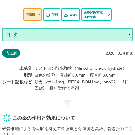
医療関係者向け
英語版
印刷
Word
添付文書
内服剤
2026年01月作成
主成分
ミノドロン酸水和物（Minodronic acid hydrate）
剤形
白色の錠剤、直径約6.6mm、厚さ約3.0mm
シート記載など
リカルボン1mg、RECALBON1mg、ono621、1日1
回1錠、骨粗鬆症治療剤
この薬の作用と効果について
破骨細胞による骨吸収を抑えて骨密度と骨強度を高め、骨を折れにく