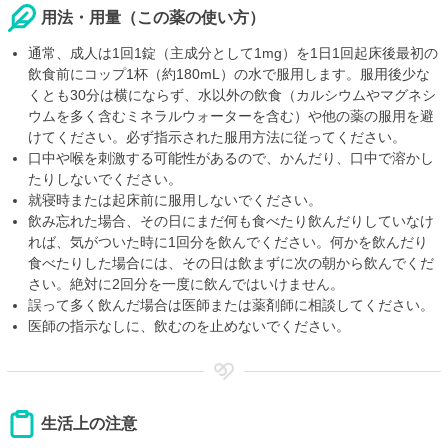
用法・用量（この薬の使い方）
通常、成人は1回1錠（主成分として1mg）を1日1回起床後最初の
飲食前にコップ1杯（約180mL）の水で服用します。服用後少な
くとも30分は横にならず、水以外の飲食（カルシウムやマグネシ
ウムを多く含むミネラルウォーターを含む）や他の薬の服用を避
けてください。必ず指示された服用方法に従ってください。
口中や喉を刺激する可能性があるので、かんだり、口中で溶かし
たりしないでください。
就寝時または起床前に服用しないでください。
飲み忘れた場合、その日にまだ何も食べたり飲んだりしていなけ
れば、気がついた時に1回分を飲んでください。何かを飲んだり
食べたりした場合には、その日は飲まずに次の朝から飲んでくだ
さい。絶対に2回分を一度に飲んではいけません。
誤って多く飲んだ場合は医師または薬剤師に相談してください。
医師の指示なしに、飲むのを止めないでください。
生活上の注意