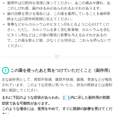
服用中は口腔内を清潔に保ってください。あごの痛みや腫れ、あ
ごのしびれ感、歯のゆるみがあらわれるおそれがあります。
歯の治療を受ける場合には、この薬を服用していることを歯科医
師または口腔外科医師に伝えてください。
食事などからカルシウムやビタミンDをとるように心がけてくだ
さい。ただし、カルシウムを多く含む飲食物、カルシウムを含む
ビタミン剤などはこの薬の吸収に影響を与えるおそれがあるの
で、この薬を飲んだ後、少なくとも30分は、これらを摂らないで
ください。
この薬を使ったあと気をつけていただくこと（副作用）
主な副作用として、胃部不快感、腹部不快感、腹痛、胃炎などが報告
されています。このような症状に気づいたら、担当の医師または薬剤
師に相談してください。
まれに下記のような症状があらわれ、
[ ]
内に示した副作用の初期
症状である可能性があります。
このような場合には、使用をやめて、すぐに医師の診療を受けてくだ
さい。