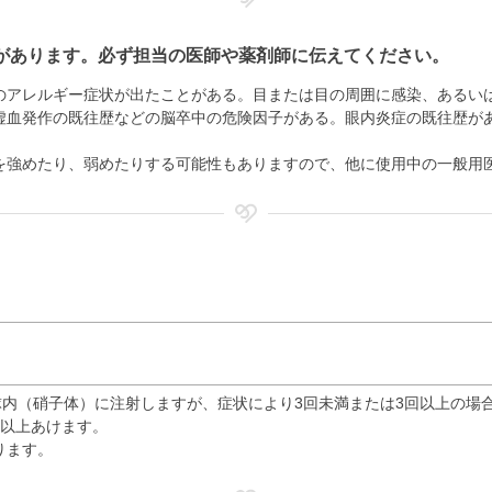
があります。必ず担当の医師や薬剤師に伝えてください。
のアレルギー症状が出たことがある。目または目の周囲に感染、あるい
虚血発作の既往歴などの脳卒中の危険因子がある。眼内炎症の既往歴が
を強めたり、弱めたりする可能性もありますので、他に使用中の一般用
球内（硝子体）に注射しますが、症状により3回未満または3回以上の場
週以上あけます。
ります。