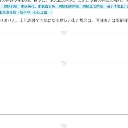
目の痛みや不快感、目やに、眼充血の悪化、まぶたや目の周囲の腫れ、
孔、網膜剥離、網膜裂孔、網膜血管炎、網膜動脈閉塞、網膜血管閉塞、硝子体出血）]
脈血栓塞栓症（脳卒中、心筋虚血）]
りません。上記以外でも気になる症状が出た場合は、医師または薬剤師