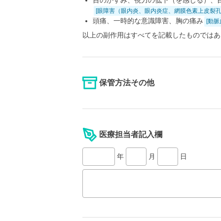
目のかすみ、視力の低下（を感じる）、
[眼障害（眼内炎、眼内炎症、網膜色素上皮裂
頭痛、一時的な意識障害、胸の痛み
[動
以上の副作用はすべてを記載したものではあ
保管方法その他
医療担当者記入欄
年
月
日