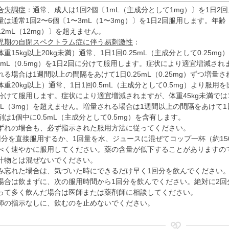
合失調症
：通常、成人は1回2個〔1mL（主成分として1mg）〕を1日
量は通常1回2〜6個〔1〜3mL（1〜3mg）〕を1日2回服用します。年
12mL（12mg）〕を超えません。
児期の自閉スペクトラム症に伴う易刺激性
：
体重15kg以上20kg未満）通常、1日1回0.25mL（主成分として0.25
.5mL（0.5mg）を1日2回に分けて服用します。症状により適宜増減され
れる場合は1週間以上の間隔をあけて1日0.25mL（0.25mg）ずつ増量
体重20kg以上）通常、1日1回0.5mL（主成分として0.5mg）より服用を
分けて服用します。症状により適宜増減されますが、体重45kg未満では1日2
mL（3mg）を超えません。増量される場合は1週間以上の間隔をあけて1日0
剤は1個中に0.5mL（主成分として0.5mg）を含有します。
ずれの場合も、必ず指示された服用方法に従ってください。
回分を直接服用するか、1回量を水、ジュースに混ぜてコップ一杯（約15
べく速やかに服用してください。薬の含量が低下することがありますの
汁物とは混ぜないでください。
み忘れた場合は、気づいた時にできるだけ早く1回分を飲んでください
場合は飲まずに、次の服用時間から1回分を飲んでください。絶対に2回
って多く飲んだ場合は医師または薬剤師に相談してください。
師の指示なしに、飲むのを止めないでください。