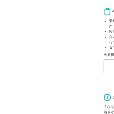
眠
作
飲
白
っ
食
医療
主な
着き