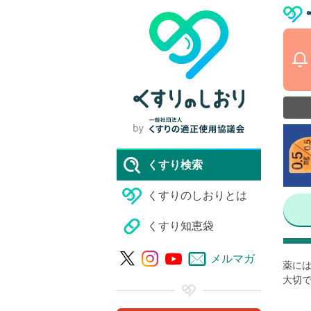
くすり検索
くすりのしおりとは
くすり知恵袋
メルマガ
薬には
大切