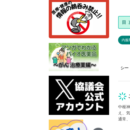
内服
シー
中枢
え、
通常