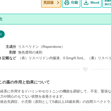
医療
英語版
印刷
Word
添付
剤
主成分
リスペリドン（Risperidone）
剤形
無色透明の液剤
ト記載など
（表）リスペリドン内服液、0.5mg/0.5mL、（裏）リスペリ
この薬の作用と効果について
神経系に作用するドパミンやセロトニンの機能を調節して、不安、緊張
気力や関心のもてない状態を改善させます。
、統合失調症、小児期（原則として5歳以上18歳未満）の自閉スペクト