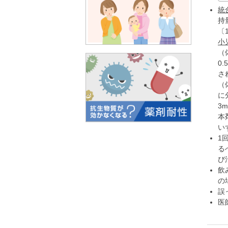
統
持
〔
小
（
0
さ
（
に
3
本
い
1
る
び
飲
の
誤
医