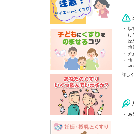
以
は
歴
糖
妊
他
や
詳し
あ