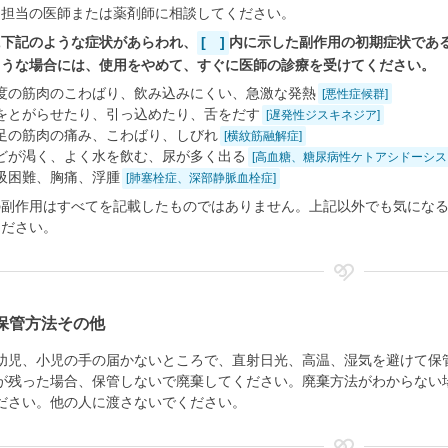
、担当の医師または薬剤師に相談してください。
に下記のような症状があらわれ、
[ ]
内に示した副作用の初期症状であ
ような場合には、使用をやめて、すぐに医師の診療を受けてください。
度の筋肉のこわばり、飲み込みにくい、急激な発熱
[悪性症候群]
をとがらせたり、引っ込めたり、舌をだす
[遅発性ジスキネジア]
足の筋肉の痛み、こわばり、しびれ
[横紋筋融解症]
どが渇く、よく水を飲む、尿が多く出る
[高血糖、糖尿病性ケトアシドーシス
吸困難、胸痛、浮腫
[肺塞栓症、深部静脈血栓症]
の副作用はすべてを記載したものではありません。上記以外でも気にな
ください。
保管方法その他
幼児、小児の手の届かないところで、直射日光、高温、湿気を避けて保
が残った場合、保管しないで廃棄してください。廃棄方法がわからない
ださい。他の人に渡さないでください。