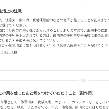
生活上の注意
気、注意力・集中力・反射運動能力などの低下が起こることがあります
は避けてください。
酒により薬の作用が強くあらわれることがありますので、服用中の飲酒
内障の手術を予定されている方は、白内障の手術中や手術後に眼の合併
ていることを眼科医に伝えてください。
生活や体重増加に気をつけるなど、生活習慣の改善をこころがけてくだ
担当者記入欄
この薬を使ったあと気をつけていただくこと（副作用）
副作用として、体重増加、食欲亢進、めまい、アカシジア（じっとして
がなくなる、眠気、よだれがでる、不安、倦怠感、筋肉のこわばりなど