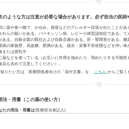
次のような方は注意が必要な場合があります。必ず担当の医師
前に薬や食べ物で、かゆみ、発疹などのアレルギー症状が出たことがあ
それらの疑いがある。パーキンソン病、レビー小体型認知症である。て
がある。自殺企図の既往および自殺念慮がある。肝・腎障害がある。糖
尿病の家族歴、高血糖、肥満がある。脱水・栄養不良状態などを伴い体
娠または授乳中
に薬などを使っている（お互いに作用を強めたり、弱めたりする可能性
食品も含めて注意してください）。
く知りたい方は、医療関係者向けの「添付文書」を、
こちら
からご覧く
用法・用量（この薬の使い方）
なたの用法・用量は
(医療担当者記入)