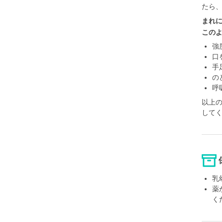
たら
まれ
この
強
口
手
の
呼
以上
して
乳
薬
く