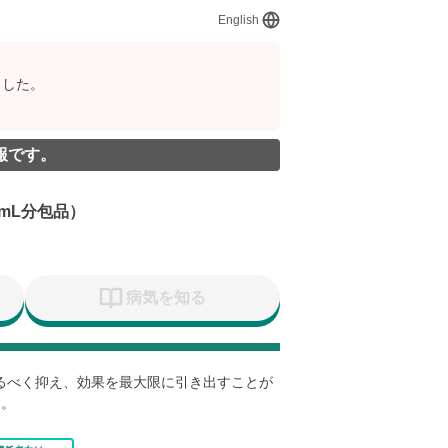
English
ました。
報です。
5mL分包品）
病気を知る
なるべく抑え、効果を最大限に引き出すことが
す。