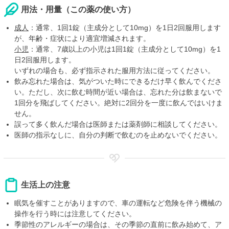
用法・用量（この薬の使い方）
成人
：通常、1回1錠（主成分として10mg）を1日2回服用します
が、年齢・症状により適宜増減されます。
小児
：通常、7歳以上の小児は1回1錠（主成分として10mg）を1
日2回服用します。
いずれの場合も、必ず指示された服用方法に従ってください。
飲み忘れた場合は、気がついた時にできるだけ早く飲んでくださ
い。ただし、次に飲む時間が近い場合は、忘れた分は飲まないで
1回分を飛ばしてください。絶対に2回分を一度に飲んではいけま
せん。
誤って多く飲んだ場合は医師または薬剤師に相談してください。
医師の指示なしに、自分の判断で飲むのを止めないでください。
生活上の注意
眠気を催すことがありますので、車の運転など危険を伴う機械の
操作を行う時には注意してください。
季節性のアレルギーの場合は、その季節の直前に飲み始めて、ア