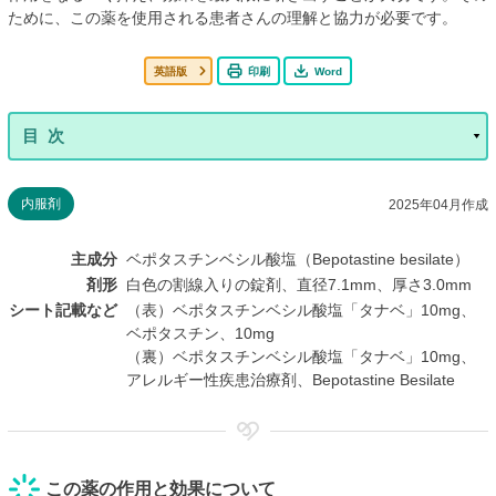
ために、この薬を使用される患者さんの理解と協力が必要です。
英語版
印刷
Word
内服剤
2025年04月作成
主成分
ベポタスチンベシル酸塩（Bepotastine besilate）
剤形
白色の割線入りの錠剤、直径7.1mm、厚さ3.0mm
シート記載など
（表）ベポタスチンベシル酸塩「タナベ」10mg、
ベポタスチン、10mg
（裏）ベポタスチンベシル酸塩「タナベ」10mg、
アレルギー性疾患治療剤、Bepotastine Besilate
この薬の作用と効果について