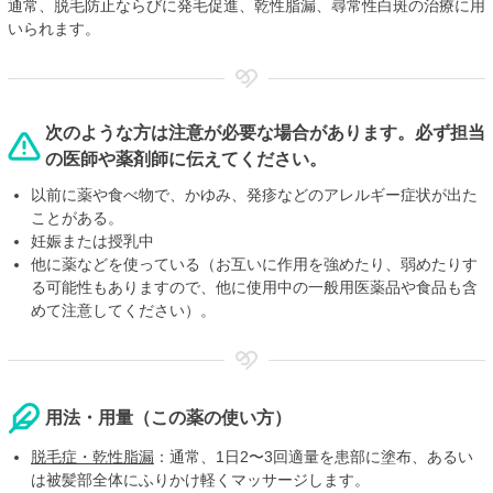
通常、脱毛防止ならびに発毛促進、乾性脂漏、尋常性白斑の治療に用
いられます。
次のような方は注意が必要な場合があります。必ず担当
の医師や薬剤師に伝えてください。
以前に薬や食べ物で、かゆみ、発疹などのアレルギー症状が出た
ことがある。
妊娠または授乳中
他に薬などを使っている（お互いに作用を強めたり、弱めたりす
る可能性もありますので、他に使用中の一般用医薬品や食品も含
めて注意してください）。
用法・用量（この薬の使い方）
脱毛症・乾性脂漏
：通常、1日2〜3回適量を患部に塗布、あるい
は被髪部全体にふりかけ軽くマッサージします。