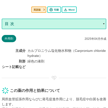
英語版
印刷
Word
外用剤
2025年04月作成
主成分
カルプロニウム塩化物水和物（Carpronium chloride
hydrate）
剤形
緑色の液剤
シート記載など
この薬の作用と効果について
局所血管拡張作用ならびに発毛促進作用により、脱毛症や白斑を改善
します。