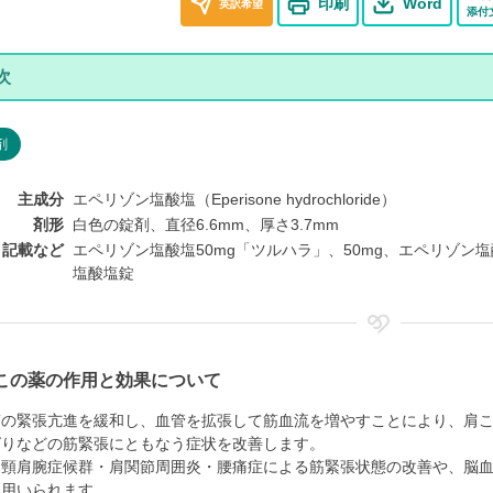
印刷
Word
英訳希望
添付
剤
主成分
エペリゾン塩酸塩（Eperisone hydrochloride）
剤形
白色の錠剤、直径6.6mm、厚さ3.7mm
ト記載など
エペリゾン塩酸塩50mg「ツルハラ」、50mg、エペリゾン塩酸塩、
塩酸塩錠
この薬の作用と効果について
筋の緊張亢進を緩和し、血管を拡張して筋血流を増やすことにより、肩
ばりなどの筋緊張にともなう症状を改善します。
、頸肩腕症候群・肩関節周囲炎・腰痛症による筋緊張状態の改善や、脳
に用いられます。