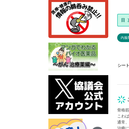
内服
シー
骨格
こわ
通常
治療