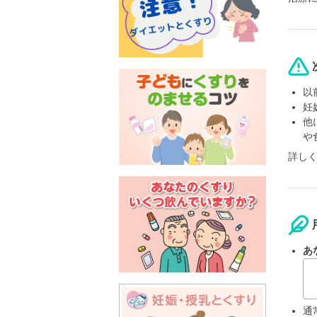
以
妊
他
や
詳し
あ
通