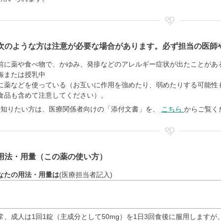
次のような方は注意が必要な場合があります。必ず担当の医師
前に薬や食べ物で、かゆみ、発疹などのアレルギー症状が出たことがあ
娠または授乳中
に薬などを使っている（お互いに作用を強めたり、弱めたりする可能性
食品も含めて注意してください）。
く知りたい方は、医療関係者向けの「添付文書」を、
こちら
からご覧く
用法・用量（この薬の使い方）
なたの用法・用量は
(医療担当者記入)
常、成人は1回1錠（主成分として50mg）を1日3回食後に服用します