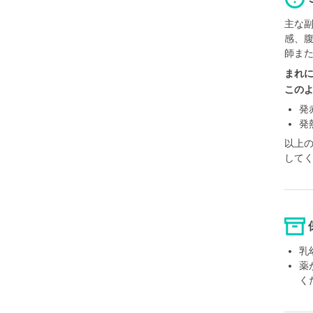
主な
感、
師ま
まれ
この
発
発
以上
して
乳
薬
く