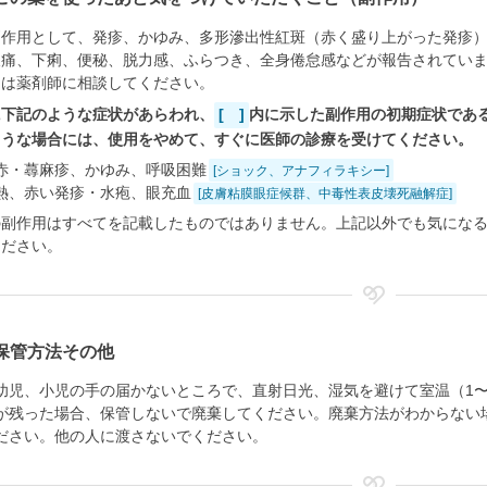
副作用として、発疹、かゆみ、多形滲出性紅斑（赤く盛り上がった発疹
腹痛、下痢、便秘、脱力感、ふらつき、全身倦怠感などが報告されてい
たは薬剤師に相談してください。
に下記のような症状があらわれ、
[ ]
内に示した副作用の初期症状であ
ような場合には、使用をやめて、すぐに医師の診療を受けてください。
赤・蕁麻疹、かゆみ、呼吸困難
[ショック、アナフィラキシー]
熱、赤い発疹・水疱、眼充血
[皮膚粘膜眼症候群、中毒性表皮壊死融解症]
の副作用はすべてを記載したものではありません。上記以外でも気にな
ください。
保管方法その他
幼児、小児の手の届かないところで、直射日光、湿気を避けて室温（1〜
が残った場合、保管しないで廃棄してください。廃棄方法がわからない
ださい。他の人に渡さないでください。