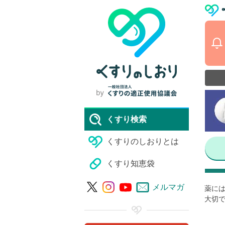
くすり検索
くすりのしおりとは
くすり知恵袋
メルマガ
薬には
大切