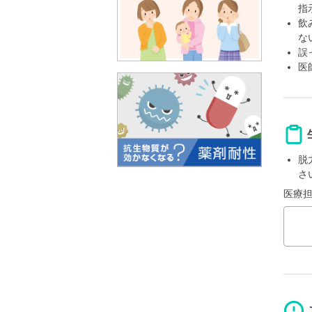
指
飲
な
誤
医
脱
さ
医療