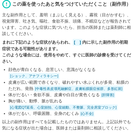
この薬を使ったあと気をつけていただくこと（副作用）
主な副作用として、羞明（まぶしく見える）、霧視（目がかすむ）、
視覚障害、吐き気、嘔吐、食欲不振、頭痛、不眠症などが報告されて
います。このような症状に気づいたら、担当の医師または薬剤師に相
談してください。
まれに下記のような症状があらわれ、
[ ]
内に示した副作用の初期
症状である可能性があります。
このような場合には、使用をやめて、すぐに医師の診療を受けてくだ
さい。
顔色が青白くなる、息苦しい、意識がなくなる
[ショック、アナフィラキシー]
皮膚が広い範囲で赤くなり、破れやすい水ぶくれが多発、粘膜の
ただれ、発熱
[中毒性表皮壊死融解症、皮膚粘膜眼症候群、多形紅斑]
体がだるい・食欲不振、皮膚や白目が黄色くなる
[肝障害]
胸が痛い、動悸、脈が乱れる
[心電図QT延長、心室頻拍、心室細動、不整脈、完全房室ブロック]
体がだるい、呼吸困難、全身のむくみ
[心不全]
以上の副作用はすべてを記載したものではありません。上記以外でも
気になる症状が出た場合は、医師または薬剤師に相談してください。