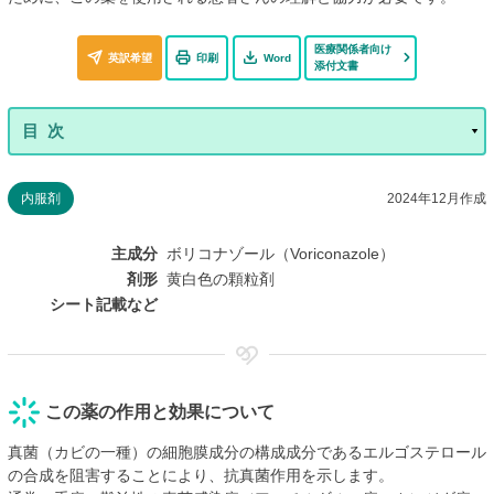
医療関係者向け
英訳希望
印刷
Word
添付文書
内服剤
2024年12月作成
主成分
ボリコナゾール（Voriconazole）
剤形
黄白色の顆粒剤
シート記載など
この薬の作用と効果について
真菌（カビの一種）の細胞膜成分の構成成分であるエルゴステロール
の合成を阻害することにより、抗真菌作用を示します。