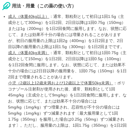
用法・用量（この薬の使い方）
成人（体重40kg以上）
：通常、顆粒剤として初日は1回1.5g（主
成分として300mg）を1日2回、2日目以降は1回0.75g（150mg）
または1g（200mg）を1日2回食間に服用します。なお、状態に応
じて、または効果不十分の場合には増量されることがあります
が、初日の服用量の上限は1回2g（400mg）を1日2回まで、2日
目以降の服用量の上限は1回1.5g（300mg）を1日2回までです。
成人（体重40kg未満）
：通常、顆粒剤として初日は1回0.75g（主
成分として150mg）を1日2回、2日目以降は1回0.5g（100mg）
を1日2回食間に服用します。なお、状態に応じて、または効果不
十分の場合には2日目以降の服用量を、1回0.75g（150mg）を1日
2回まで増量されることがあります。
小児（2歳以上12歳未満および12歳以上で体重50kg未満）
：ボリ
コナゾール注射剤が使用された後、通常、顆粒剤として1回
45mg/kg（主成分として9mg/kg）を1日2回食間に服用します。な
お、状態に応じて、または効果不十分の場合には
5mg/kg（1mg/kg）ずつ増量され、忍容性が不十分の場合には
5mg/kg（1mg/kg）ずつ減量されます〔最大服用量として1回
1.75g（350mg）を服用した場合は0.25g（50mg）ずつ減量され
ます〕。ただし、服用量の上限は、1回1.75g（350mg）を1日2回