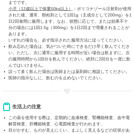
までです。
小児（12歳以上で体重50kg以上）
：ボリコナゾール注射剤が使用
された後、通常、顆粒剤として1回1g（主成分として200mg）を1
日2回食間に服用します。なお、状態に応じて、または効果不十
分の場合には1回1.5g（300mg）を1日2回まで増量されることが
あります。
いずれの場合も、必ず指示された服用方法に従ってください。
飲み忘れた場合は、気がついた時にできるだけ早く飲んでくださ
い。ただし、次に通常に服用する時間が近い場合は飲まずに、次
の服用時間から1回分を飲んでください。絶対に2回分を一度に飲
んではいけません。
誤って多く飲んだ場合は医師または薬剤師に相談してください。
医師の指示なしに、飲むのを止めないでください。
生活上の注意
この薬を使用する際は、定期的に血液検査、腎機能検査、血中電
解質検査、肝機能検査、心電図検査が行われます。
目がかすむ、ものが見えにくい、まぶしく見えるなどの症状があ