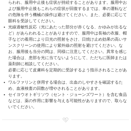
らわれ、服用中止後も症状が持続することがあります。服用中お
よび服用中止後もこれらの症状が回復するまでは、車の運転など
の危険を伴う機械の操作は避けてください。また、必要に応じて
眼科を受診してください。
光線過敏性反応（光にあたった部分が赤くなる、かゆみが出るな
ど）があらわれることがありますので、服用中は長袖の衣服、帽
子などの着用により日光の照射をさけ、日焼け止め効果の高いサ
ンスクリーンの使用により紫外線の照射を避けてください。な
お、服用後も当分の間は、同様に注意してください。異常を感じ
た場合は、患部を光に当てないようにして、ただちに医師または
薬剤師に相談してください。
必要に応じて皮膚科を定期的に受診するよう指示されることがあ
ります。
ワルファリンと併用する場合は、出血のしやすさを確認するた
め、血液検査の回数が増やされることがあります。
セイヨウオトギリソウ（セント・ジョーンズワート）を含む食品
などは、薬の作用に影響を与える可能性がありますので、取らな
いでください。