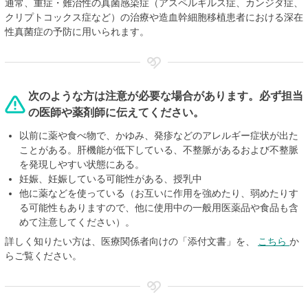
通常、重症・難治性の真菌感染症（アスペルギルス症、カンジダ症、
クリプトコックス症など）の治療や造血幹細胞移植患者における深在
性真菌症の予防に用いられます。
次のような方は注意が必要な場合があります。必ず担当
の医師や薬剤師に伝えてください。
以前に薬や食べ物で、かゆみ、発疹などのアレルギー症状が出た
ことがある。肝機能が低下している、不整脈があるおよび不整脈
を発現しやすい状態にある。
妊娠、妊娠している可能性がある、授乳中
他に薬などを使っている（お互いに作用を強めたり、弱めたりす
る可能性もありますので、他に使用中の一般用医薬品や食品も含
めて注意してください）。
詳しく知りたい方は、医療関係者向けの「添付文書」を、
こちら
か
らご覧ください。