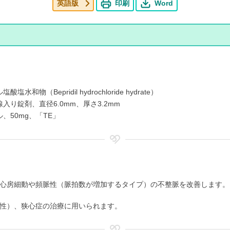
英語版
印刷
Word
塩水和物（Bepridil hydrochloride hydrate）
入り錠剤、直径6.0mm、厚さ3.2mm
、50mg、「TE」
心房細動や頻脈性（脈拍数が増加するタイプ）の不整脈を改善します。
性）、狭心症の治療に用いられます。