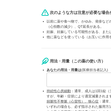
次のような方は注意が必要な場合
以前に薬や食べ物で、かゆみ、発疹など
（心拍数の減少）、QT延長がある。
妊娠、妊娠している可能性がある、また
他に薬などを使っている（お互いに作用
用法・用量（この薬の使い方）
あなたの用法・用量は
(医療担当者記入)
持続性心房細動
：通常、成人は1回1錠（
すが、年齢・症状により適宜減量されま
頻脈性不整脈（心室性）、狭心症
：通常
いずれの場合も、必ず指示された服用方