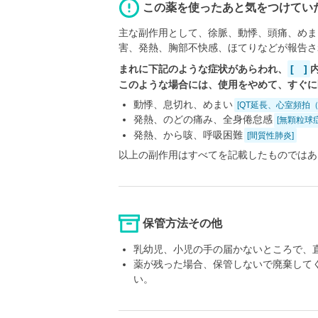
この薬を使ったあと気をつけてい
主な副作用として、徐脈、動悸、頭痛、めま
害、発熱、胸部不快感、ほてりなどが報告さ
まれに下記のような症状があらわれ、
[ ]
このような場合には、使用をやめて、すぐに
動悸、息切れ、めまい
[QT延長、心室頻拍（T
発熱、のどの痛み、全身倦怠感
[無顆粒球症
発熱、から咳、呼吸困難
[間質性肺炎]
以上の副作用はすべてを記載したものではあ
保管方法その他
乳幼児、小児の手の届かないところで、
薬が残った場合、保管しないで廃棄して
い。