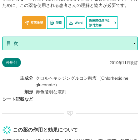
ために、この薬を使用される患者さんの理解と協力が必要です。
医療関係者向け
英訳希望
印刷
Word
添付文書
外用剤
2010年11月改訂
主成分
クロルヘキシジングルコン酸塩（Chlorhexidine
gluconate）
剤形
赤色澄明な液剤
シート記載など
この薬の作用と効果について