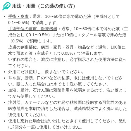
用法・用量（この薬の使い方）
手指・皮膚
：通常、10〜50倍に水で薄めた液（主成分として
0.1〜0.5%）で消毒します。
手術部位の皮膚、医療機器
：通常、10〜50倍に水で薄めた液（主
成分として0.1〜0.5%）または10倍にエタノール溶液で薄めた液
（0.5%）で消毒します。
皮膚の創傷部位、病室・家具・器具・物品など
：通常、100倍に
水で薄めた液（主成分として0.05%）で消毒します。
いずれの場合も、濃度に注意し、必ず指示された使用方法に従っ
てください。
外用にだけ使用し、飲まないでください。
耳や腟、膀胱、口の中などの粘膜、眼には使用しないでくださ
い。眼に入った場合には水でよく洗い流してください。
血液、膿汁、石けん類は殺菌作用を減弱させるので、洗い落とし
てから使用してください。
注射器、カテーテルなどの神経や粘膜面に接触する可能性のある
医療器具を本剤で消毒した場合は、滅菌精製水でよく洗い流した
後使用してください。
使用し忘れた場合は思い出したときすぐ使用してください。絶対
に2回分を一度に使用してはいけません。