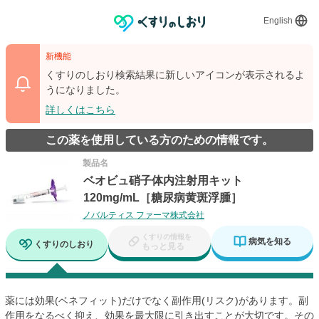
English
新機能
くすりのしおり検索結果に新しいアイコンが表示されるよ
うになりました。
詳しくはこちら
この薬を使用している方のための情報です。
製品名
ベオビュ硝子体内注射用キット
120mg/mL［糖尿病黄斑浮腫］
ノバルティス ファーマ株式会社
くすりの情報を
病気を知る
くすりのしおり
もっと見る
薬には効果(ベネフィット)だけでなく副作用(リスク)があります。副
作用をなるべく抑え、効果を最大限に引き出すことが大切です。その