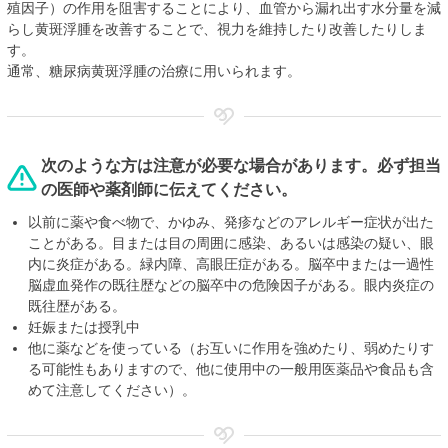
殖因子）の作用を阻害することにより、血管から漏れ出す水分量を減
らし黄斑浮腫を改善することで、視力を維持したり改善したりしま
す。
通常、糖尿病黄斑浮腫の治療に用いられます。
次のような方は注意が必要な場合があります。必ず担当
の医師や薬剤師に伝えてください。
以前に薬や食べ物で、かゆみ、発疹などのアレルギー症状が出た
ことがある。目または目の周囲に感染、あるいは感染の疑い、眼
内に炎症がある。緑内障、高眼圧症がある。脳卒中または一過性
脳虚血発作の既往歴などの脳卒中の危険因子がある。眼内炎症の
既往歴がある。
妊娠または授乳中
他に薬などを使っている（お互いに作用を強めたり、弱めたりす
る可能性もありますので、他に使用中の一般用医薬品や食品も含
めて注意してください）。