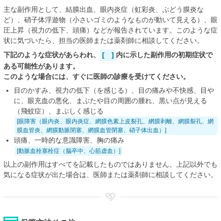
主な副作用として、結膜出血、眼内炎症（虹彩炎、ぶどう膜炎な
ど）、硝子体浮遊物（小さいゴミのようなものが動いて見える）、眼
圧上昇（視力の低下、頭痛）などが報告されています。このような症
状に気づいたら、担当の医師または薬剤師に相談してください。
下記のような症状があらわれ、
[ ]
内に示した副作用の初期症状で
ある可能性があります。
このような場合には、すぐに医師の診療を受けてください。
目のかすみ、視力の低下（を感じる）、目の痛みや不快感、目や
に、眼充血の悪化、まぶたや目の周囲の腫れ、黒い点が見える
（飛蚊症）、まぶしく感じる
[眼障害（眼内炎、眼内炎症、網膜色素上皮裂孔、網膜剥離、網膜裂孔、網
膜血管炎、網膜動脈閉塞、網膜血管閉塞、硝子体出血）]
頭痛、一時的な意識障害、胸の痛み
[動脈血栓塞栓症（脳卒中、心筋虚血）]
以上の副作用はすべてを記載したものではありません。上記以外でも
気になる症状が出た場合は、医師または薬剤師に相談してください。