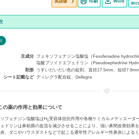
英語版
印刷
Word
添付
剤
主成分
フェキソフェナジン塩酸塩（Fexofenadine hydrochlo
塩酸プソイドエフェドリン（Pseudoephedrine Hydroc
剤形
うすいだいだい色の錠剤、直径17.5mm、短径7.8m
シート記載など
ディレグラ配合錠、Dellegra
この薬の作用と効果について
キソフェナジン塩酸塩はH
受容体拮抗作用や各種ケミカルメディエータ
1
フェドリンは鼻粘膜の血流を減少させることにより、強い鼻閉改善効果
鼻炎、ダニやハウスダストなどで起こる通年性アレルギー性鼻炎による