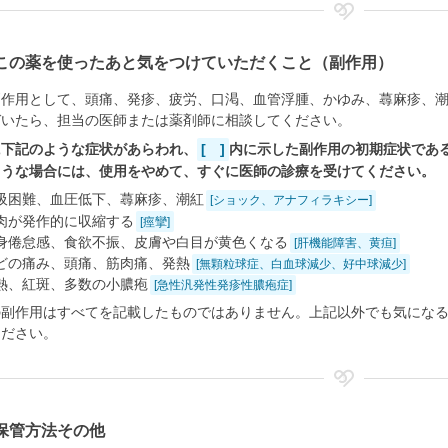
この薬を使ったあと気をつけていただくこと（副作用）
副作用として、頭痛、発疹、疲労、口渇、血管浮腫、かゆみ、蕁麻疹、
づいたら、担当の医師または薬剤師に相談してください。
に下記のような症状があらわれ、
[ ]
内に示した副作用の初期症状であ
ような場合には、使用をやめて、すぐに医師の診療を受けてください。
吸困難、血圧低下、蕁麻疹、潮紅
[ショック、アナフィラキシー]
肉が発作的に収縮する
[痙攣]
身倦怠感、食欲不振、皮膚や白目が黄色くなる
[肝機能障害、黄疸]
どの痛み、頭痛、筋肉痛、発熱
[無顆粒球症、白血球減少、好中球減少]
熱、紅斑、多数の小膿疱
[急性汎発性発疹性膿疱症]
の副作用はすべてを記載したものではありません。上記以外でも気にな
ください。
保管方法その他