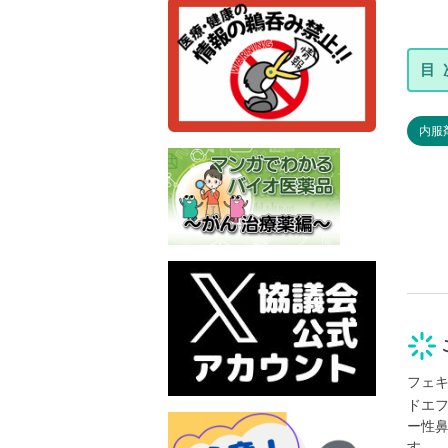
内服
フェ
ドエ
ー性
す。