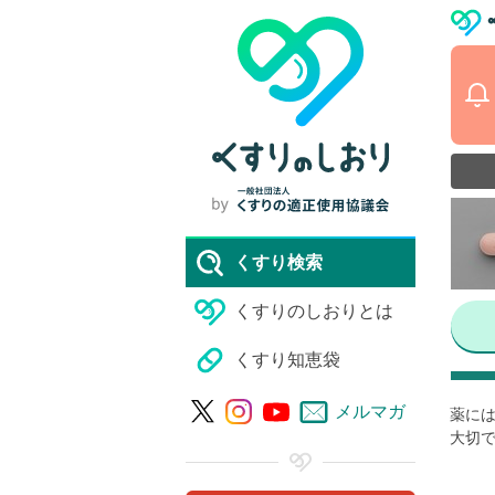
くすり検索
くすりのしおりとは
くすり知恵袋
メルマガ
薬には
大切