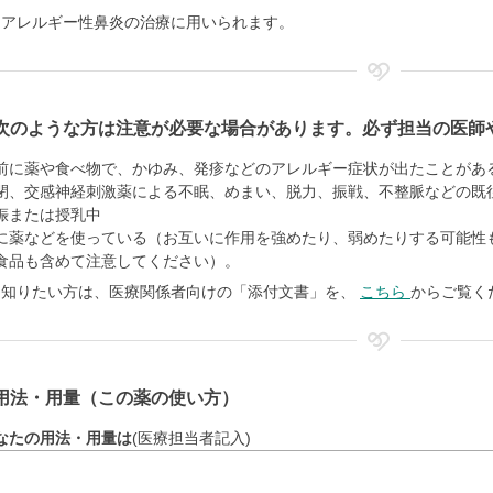
、アレルギー性鼻炎の治療に用いられます。
次のような方は注意が必要な場合があります。必ず担当の医師
前に薬や食べ物で、かゆみ、発疹などのアレルギー症状が出たことがあ
閉、交感神経刺激薬による不眠、めまい、脱力、振戦、不整脈などの既
娠または授乳中
に薬などを使っている（お互いに作用を強めたり、弱めたりする可能性
食品も含めて注意してください）。
く知りたい方は、医療関係者向けの「添付文書」を、
こちら
からご覧く
用法・用量（この薬の使い方）
なたの用法・用量は
(医療担当者記入)