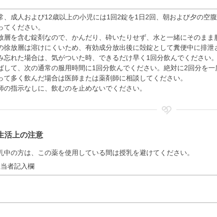
常、成人および12歳以上の小児には1回2錠を1日2回、朝および夕の空
ってください。
放層を含む錠剤なので、かんだり、砕いたりせず、水と一緒にそのまま
の徐放層は溶けにくいため、有効成分放出後に殻錠として糞便中に排泄
み忘れた場合は、気がついた時、できるだけ早く1回分飲んでください
ばして、次の通常の服用時間に1回分飲んでください。絶対に2回分を一
って多く飲んだ場合は医師または薬剤師に相談してください。
師の指示なしに、飲むのを止めないでください。
生活上の注意
乳中の方は、この薬を使用している間は授乳を避けてください。
担当者記入欄