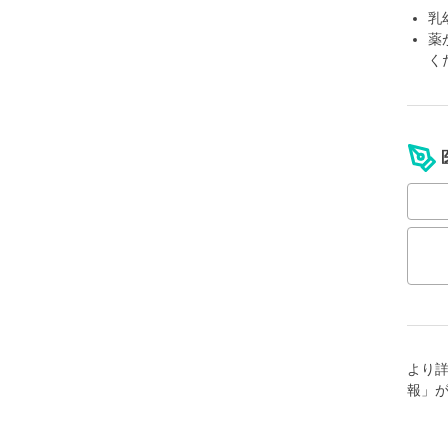
乳
薬
く
より
報」