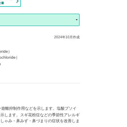
文書
2024年10月作成
ride）
hloride）
m
ー遊離抑制作用などを示します。塩酸プソイ
を示します。スギ花粉症などの季節性アレルギ
くしゃみ・鼻みず・鼻づまりの症状を改善しま