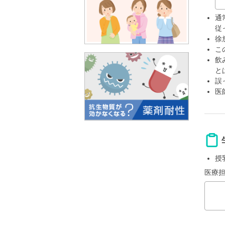
通
従
徐
こ
飲
と
誤
医
授
医療