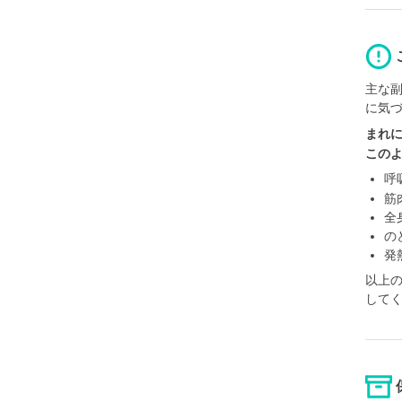
主な
に気
まれ
この
呼
筋
全
の
発
以上
して