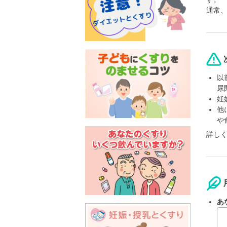
通常
以
尿
妊
他
や
詳し
あ