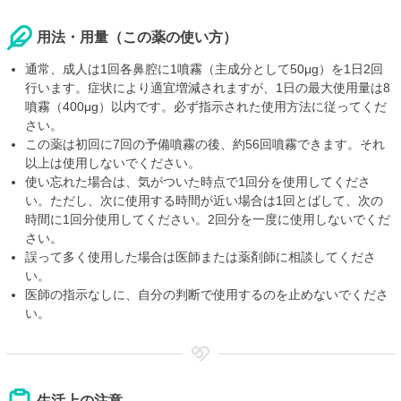
用法・用量（この薬の使い方）
通常、成人は1回各鼻腔に1噴霧（主成分として50μg）を1日2回
行います。症状により適宜増減されますが、1日の最大使用量は8
噴霧（400μg）以内です。必ず指示された使用方法に従ってくだ
さい。
この薬は初回に7回の予備噴霧の後、約56回噴霧できます。それ
以上は使用しないでください。
使い忘れた場合は、気がついた時点で1回分を使用してくださ
い。ただし、次に使用する時間が近い場合は1回とばして、次の
時間に1回分使用してください。2回分を一度に使用しないでくだ
さい。
誤って多く使用した場合は医師または薬剤師に相談してくださ
い。
医師の指示なしに、自分の判断で使用するのを止めないでくださ
い。
生活上の注意