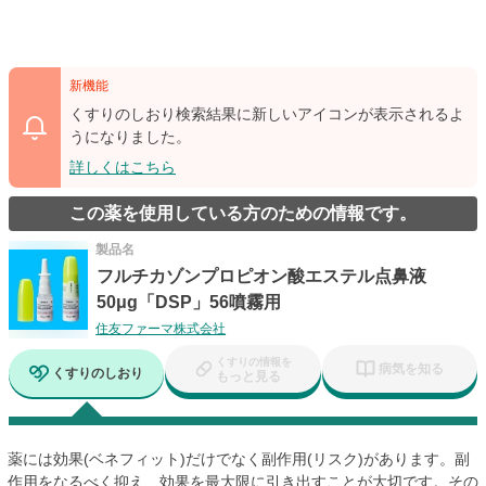
新機能
くすりのしおり検索結果に新しいアイコンが表示されるよ
うになりました。
詳しくはこちら
この薬を使用している方のための情報です。
製品名
フルチカゾンプロピオン酸エステル点鼻液
50μg「DSP」56噴霧用
住友ファーマ株式会社
くすりの情報を
病気を知る
くすりのしおり
もっと見る
薬には効果(ベネフィット)だけでなく副作用(リスク)があります。副
作用をなるべく抑え、効果を最大限に引き出すことが大切です。その