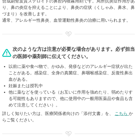
合成副腎皮質ステロイドの鼻腔内噴霧用剤です。局所抗炎症作用があ
り、鼻の炎症を抑えることにより、鼻炎の症状（くしゃみ、鼻水、鼻
づまり）を改善します。
通常、アレルギー性鼻炎、血管運動性鼻炎の治療に用いられます。
次のような方は注意が必要な場合があります。必ず担当
の医師や薬剤師に伝えてください。
以前に薬や食べ物で、かゆみ、発疹などのアレルギー症状が出た
ことがある。感染症、全身の真菌症、鼻咽喉感染症、反復性鼻出
血がある。
妊娠または授乳中
他に薬などを使っている（お互いに作用を強めたり、弱めたりす
る可能性もありますので、他に使用中の一般用医薬品や食品も含
めて注意してください）。
詳しく知りたい方は、医療関係者向けの「添付文書」を、
こちら
か
らご覧ください。