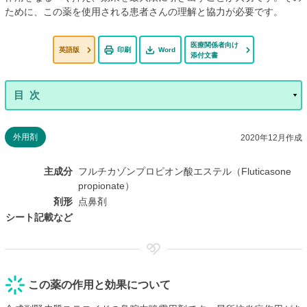
ために、この薬を使用される患者さんの理解と協力が必要です。
医療関係者向け
英語版
印刷
Word
添付文書
外用剤
2020年12月作成
主成分
フルチカゾンプロピオン酸エステル（Fluticasone
propionate）
剤形
点鼻剤
シート記載など
この薬の作用と効果について